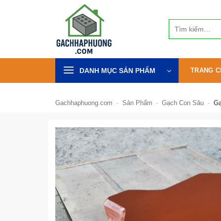
Bỏ
qua
Tìm
nội
kiếm:
dung
DANH MỤC SẢN PHẨM
TRANG C
Gachhaphuong.com
-
Sản Phẩm
-
Gạch Con Sâu
-
Gạ