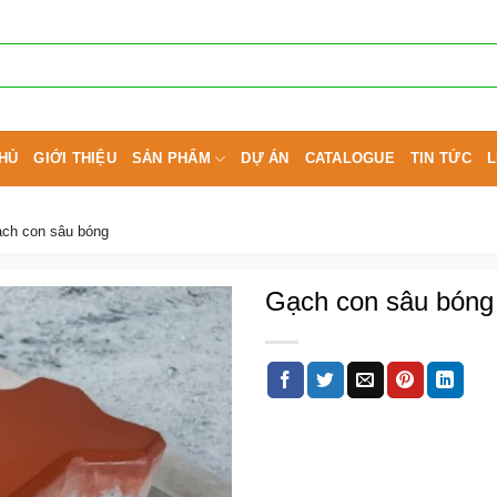
HỦ
GIỚI THIỆU
SẢN PHẨM
DỰ ÁN
CATALOGUE
TIN TỨC
L
ch con sâu bóng
Gạch con sâu bóng