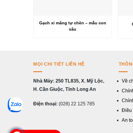
Gạch xi măng tự chèn – mẫu con
sâu
MỌI CHI TIẾT LIÊN HỆ
THÔN
Nhà Máy: 250 TL835, X. Mỹ Lộc,
Về ch
H. Cần Giuộc, Tỉnh Long An
Chính
Chín
Điện thoại:
(028) 22 125 785
Điều
An to