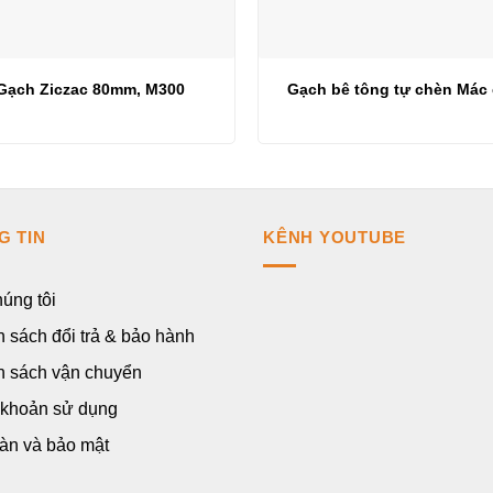
Gạch Ziczac 80mm, M300
Gạch bê tông tự chèn Mác
G TIN
KÊNH YOUTUBE
úng tôi
 sách đổi trả & bảo hành
h sách vận chuyển
 khoản sử dụng
àn và bảo mật