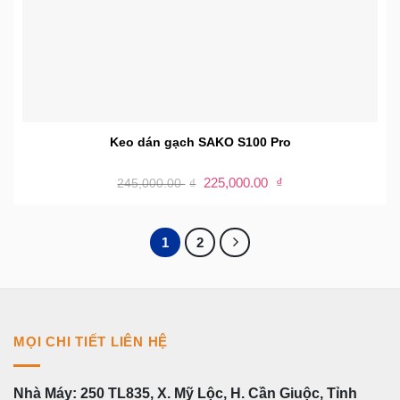
Keo dán gạch SAKO S100 Pro
Giá
Giá
225,000.00
₫
245,000.00
₫
gốc
hiện
là:
tại
245,000.00 ₫.
là:
225,000.00 ₫.
1
2
MỌI CHI TIẾT LIÊN HỆ
Nhà Máy: 250 TL835, X. Mỹ Lộc, H. Cần Giuộc, Tỉnh