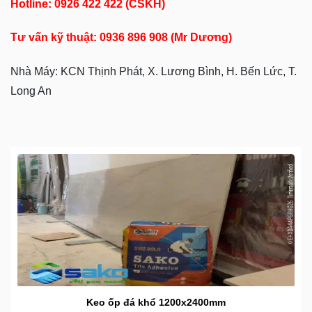
Hotline: 0926 422 422 (CSKH)
Tư vấn kỹ thuật: 0936 896 908 (Mr Dương)
Nhà Máy: KCN Thịnh Phát, X. Lương Bình, H. Bến Lức, T.
Long An
Keo ốp đá khổ 1200x2400mm