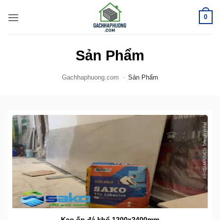
Bỏ
0
qua
nội
dung
Sản Phẩm
Gachhaphuong.com
-
Sản Phẩm
Keo ốp đá khổ 1200x2400mm