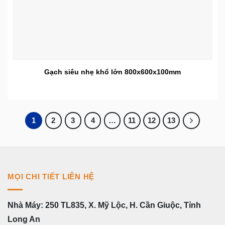
Gạch siêu nhẹ khổ lớn 800x600x100mm
1
2
3
4
…
11
12
13
MỌI CHI TIẾT LIÊN HỆ
Nhà Máy: 250 TL835, X. Mỹ Lộc, H. Cần Giuộc, Tỉnh
Long An