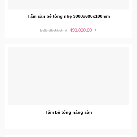
Tấm sàn bê tông nhẹ 3000x600x100mm
Giá
Giá
490,000.00
₫
520,000.00
₫
gốc
hiện
là:
tại
520,000.00 ₫.
là:
490,000.00 ₫.
Tấm bê tông nâng sàn