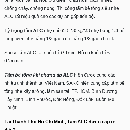
phía Nam và Hà Nội. Ưu điểm: Cách âm, cách nhiệt,
chống cháy, chống nóng. Thi công tấm bê tông siêu nhẹ
ALC rất hiệu quả cho các dự án gấp tiến độ.
Tỷ trọng tấm ALC
nhẹ chỉ 650-780kg/M3 nhẹ bằng 1/4 bê
tông tươi, nhẹ bằng 1/2 gạch đỏ, bằng 1/3 gạch block.
Sai số tấm ALC rất nhỏ chỉ +/-1mm, Độ co khô chỉ <
0,2mm/m.
Tấm bê tông khí chưng áp ALC
hiện được cung cấp
nhiều tỉnh thành tại Việt Nam. SAKO hiện cung cấp tấm bê
tông nhẹ xây tường, làm sàn tại: TP.HCM, Bình Dương,
Tây Ninh, Bình Phước, Đắk Nông, Đắk Lắk, Buôn Mê
Thuột.
Tại Thành Phố Hồ Chí Minh, Tấm ALC được cấp ở
đâu?