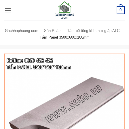
Bỏ
0
qua
nội
dung
Gachhaphuong.com
-
Sản Phẩm
-
Tấm bê tông khí chưng áp ALC
-
Tấm Panel 3500x600x100mm