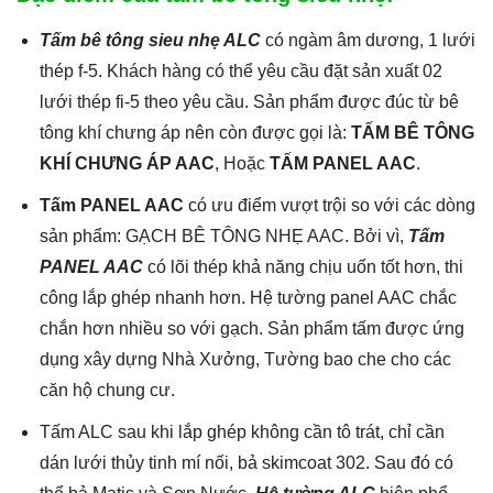
Tấm bê tông sieu nhẹ ALC
có ngàm âm dương, 1 lưới
thép f-5. Khách hàng có thể yêu cầu đặt sản xuất 02
lưới thép fi-5 theo yêu cầu. Sản phẩm được đúc từ bê
tông khí chưng áp nên còn được gọi là:
TẤM BÊ TÔNG
KHÍ CHƯNG ÁP AAC
, Hoặc
TẤM PANEL AAC
.
Tấm PANEL AAC
có ưu điểm vượt trội so với các dòng
sản phẩm: GẠCH BÊ TÔNG NHẸ AAC. Bởi vì,
Tấm
PANEL AAC
có lõi thép khả năng chịu uốn tốt hơn, thi
công lắp ghép nhanh hơn. Hệ tường panel AAC chắc
chắn hơn nhiều so với gạch. Sản phẩm tấm được ứng
dụng xây dựng Nhà Xưởng, Tường bao che cho các
căn hộ chung cư.
Tấm ALC sau khi lắp ghép không cần tô trát, chỉ cần
dán lưới thủy tinh mí nối, bả skimcoat 302. Sau đó có