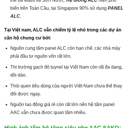
thể bả Matis và Sơn Nước.
Hệ tường ALC
hiện phổ
biến trên Toàn Cầu, tại Singapore 90% sử dụng
PANEL
ALC
.
Tại Việt nam, ALC vẫn chiếm tỷ lệ nhỏ trong các dự án
căn hộ chung cư bởi:
Nguồn cung tấm panel ALC còn hạn chế, các nhà máy
phải đầu tư nguồn vốn rất lớn.
Thị trường gạch đỏ tuynel tại Việt Nam còn rất đa dạng,
dồi dào.
Thói quen tiêu dùng của người Việt Nam chưa thể thay
đổi được ngay.
Nguồn lao động giá rẻ còn rất lớn nên hệ tấm panel
AAC vẫn chưa được quan tâm nhiều.
Hình ảnh tấm bê tông siêu nhẹ AAC SAKO: