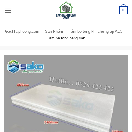
Bỏ
0
qua
nội
dung
Gachhaphuong.com
-
Sản Phẩm
-
Tấm bê tông khí chưng áp ALC
-
Tấm bê tông nâng sàn