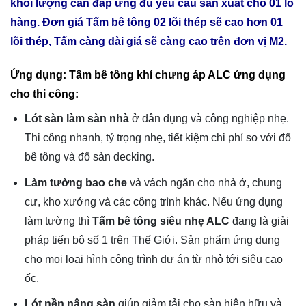
khối lượng cần đáp ứng đủ yêu cầu sản xuất cho 01 lô
hàng. Đơn giá Tấm bê tông 02 lõi thép sẽ cao hơn 01
lõi thép, Tấm càng dài giá sẽ càng cao trên đơn vị M2.
Ứng dụng: Tấm bê tông khí chưng áp ALC ứng dụng
cho thi công:
Lót sàn làm sàn nhà
ở dân dụng và công nghiệp nhẹ.
Thi công nhanh, tỷ trọng nhẹ, tiết kiệm chi phí so với đổ
bê tông và đổ sàn decking.
Làm tường bao che
và vách ngăn cho nhà ở, chung
cư, kho xưởng và các công trình khác. Nếu ứng dụng
làm tường thì
Tấm bê tông siêu nhẹ ALC
đang là giải
pháp tiến bộ số 1 trên Thế Giới. Sản phẩm ứng dụng
cho mọi loại hình công trình dự án từ nhỏ tới siêu cao
ốc.
Lót nền nâng sàn
giúp giảm tải cho sàn hiện hữu và