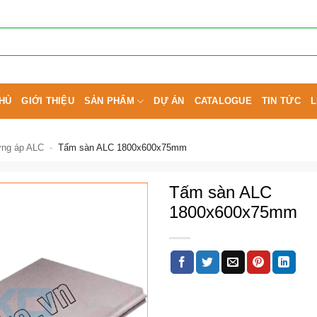
HỦ
GIỚI THIỆU
SẢN PHẨM
DỰ ÁN
CATALOGUE
TIN TỨC
L
ưng áp ALC
-
Tấm sàn ALC 1800x600x75mm
Tấm sàn ALC
1800x600x75mm