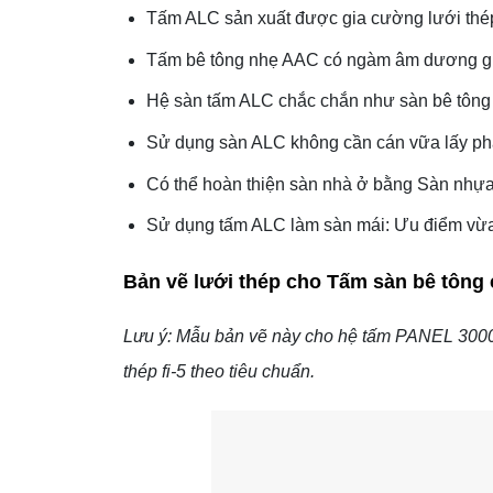
Tấm ALC sản xuất được gia cường lưới thép f
Tấm bê tông nhẹ AAC có ngàm âm dương giú
Hệ sàn tấm ALC chắc chắn như sàn bê tông c
Sử dụng sàn ALC không cần cán vữa lấy phẳ
Có thể hoàn thiện sàn nhà ở bằng Sàn nhự
Sử dụng tấm ALC làm sàn mái: Ưu điểm vừa 
Bản vẽ lưới thép cho
Tấm sàn bê tông
Lưu ý: Mẫu bản vẽ này cho hệ tấm PANEL 300
thép fi-5 theo tiêu chuẩn.