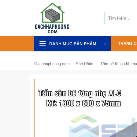
Bỏ
qua
Tìm
nội
kiếm:
dung
DANH MỤC SẢN PHẨM
TRANG C
Gachhaphuong.com
-
Sản Phẩm
-
Tấm bê tông khí ch