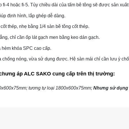
i-4 hoặc fi-5. Tùy chiều dài của tấm bê tông sẽ được sản xuât 0
p định hình, lắp ghép dễ dàng.
ốt thép, nhẹ bằng 1/4 sàn bê tông cốt thép.
ng, chỉ cần ốp lát gạch men bằng keo dán gạch.
a hèm khóa SPC cao cấp.
chống nóng, vừa sử dụng được. Hệ sàn mái chỉ cần lưu ý chống
 chưng áp ALC
SAKO cung cấp trên thị trường:
0x600x75mm; tương tự loại 1800x600x75mm;
Nhưng sử dụng s