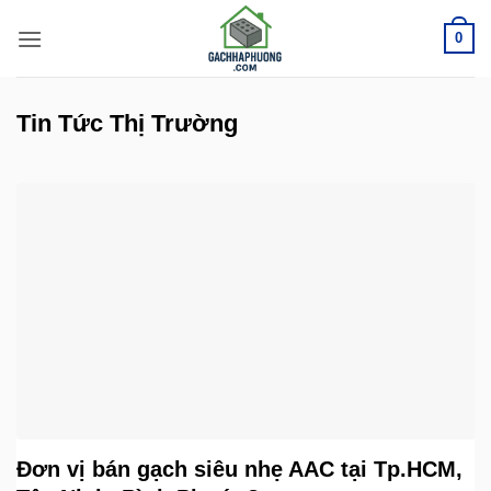
Bỏ
0
qua
nội
dung
Tin Tức Thị Trường
Đơn vị bán gạch siêu nhẹ AAC tại Tp.HCM,