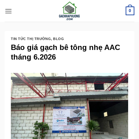
Bỏ
0
qua
nội
dung
TIN TỨC THỊ TRƯỜNG
,
BLOG
Báo giá gạch bê tông nhẹ AAC
tháng 6.2026