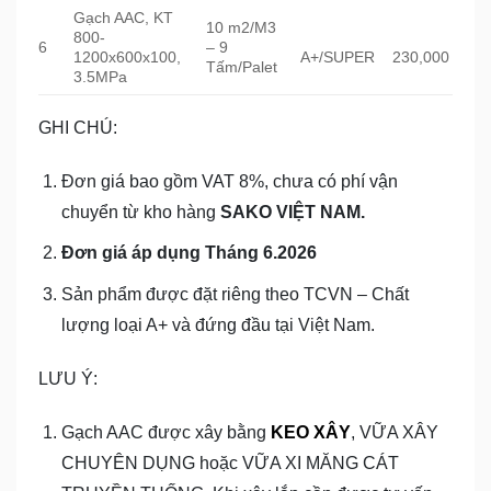
Gạch AAC, KT
10 m2/M3
800-
6
– 9
1200x600x100,
A+/SUPER
230,000
Tấm/Palet
3.5MPa
GHI CHÚ:
Đơn giá bao gồm VAT 8%, chưa có phí vận
chuyển từ kho hàng
SAKO VIỆT NAM.
Đơn giá áp dụng Tháng 6.2026
Sản phẩm được đặt riêng theo TCVN – Chất
lượng loại A+ và đứng đầu tại Việt Nam.
LƯU Ý:
Gạch AAC được xây bằng
KEO XÂY
, VỮA XÂY
CHUYÊN DỤNG hoặc VỮA XI MĂNG CÁT