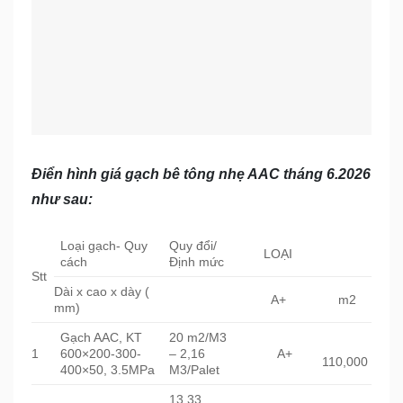
Điển hình giá gạch bê tông nhẹ AAC tháng 6.2026
như sau:
Loại gạch- Quy
Quy đổi/
LOẠI
cách
Định mức
Stt
Dài x cao x dày (
A+
m2
mm)
Gạch AAC, KT
20 m2/M3
1
600×200-300-
– 2,16
A+
110,000
400×50, 3.5MPa
M3/Palet
13,33