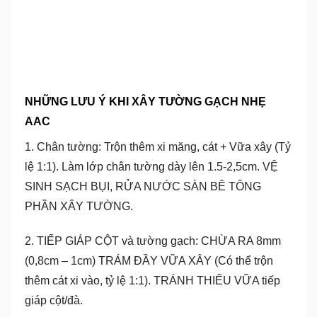
NHỮNG LƯU Ý KHI XÂY TƯỜNG GẠCH NHẸ
AAC
1. Chân tường: Trộn thêm xi măng, cát + Vữa xây (Tỷ
lệ 1:1). Làm lớp chân tường dày lên 1.5-2,5cm. VỆ
SINH SẠCH BỤI, RỬA NƯỚC SÀN BÊ TÔNG
PHẦN XÂY TƯỜNG.
2. TIẾP GIÁP CỘT và tường gạch: CHỪA RA 8mm
(0,8cm – 1cm) TRÁM ĐẦY VỮA XÂY (Có thể trộn
thêm cát xi vào, tỷ lệ 1:1). TRÁNH THIẾU VỮA tiếp
giáp cột/đà.