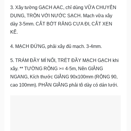
3. Xây tường GẠCH AAC, chỉ dùng VỮA CHUYÊN
DỤNG, TRỘN VỚI NƯỚC SẠCH. Mạch vữa xây
dày 3-5mm. CẮT BỚT RĂNG CƯA ĐI, CẮT XEN
KẼ.
4. MẠCH ĐỨNG, phải xây đủ mạch. 3-4mm.
5. TRÁM ĐẦY MÍ NỐI, TRÉT ĐẦY MẠCH GẠCH khi
xây. ** TƯỜNG RỘNG >= 4-5m, Nên GIẰNG
NGANG, Kích thước GIẰNG 90x100mm (RỘNG 90,
cao 100mm). PHẦN GIẰNG phải tô dày có dán lưới.