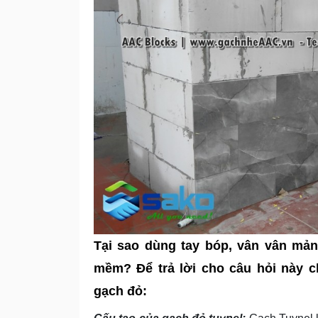
Tại sao dùng tay bóp, vân vân mả
mềm? Để trả lời cho câu hỏi này c
gạch đỏ: