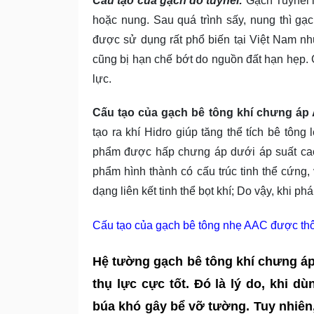
Cấu tạo của gạch đỏ tuynel:
Gạch Tuynel l
hoặc nung. Sau quá trình sấy, nung thì gạc
được sử dụng rất phổ biến tại Việt Nam nh
cũng bị hạn chế bớt do nguồn đất hạn hẹp. G
lực.
Cấu tạo của gạch bê tông khí chưng áp
tạo ra khí Hidro giúp tăng thể tích bê tông 
phẩm được hấp chưng áp dưới áp suất cao.
phẩm hình thành có cấu trúc tinh thể cứng
dạng liên kết tinh thể bọt khí; Do vậy, khi p
Cấu tạo của gạch bê tông nhẹ AAC được thô
Hệ tường gạch bê tông khí chưng á
thụ lực cực tốt. Đó là lý do, khi d
búa khó gây bể vỡ tường. Tuy nhiên, c