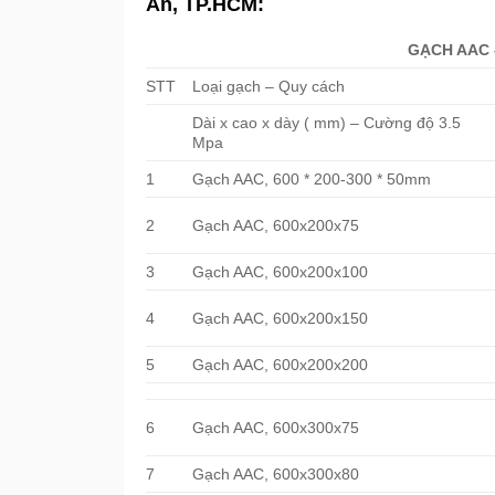
An, TP.HCM:
GẠCH AAC 
STT
Loại gạch – Quy cách
Dài x cao x dày ( mm) – Cường độ 3.5
Mpa
1
Gạch AAC, 600 * 200-300 * 50mm
2
Gạch AAC, 600x200x75
3
Gạch AAC, 600x200x100
4
Gạch AAC, 600x200x150
5
Gạch AAC, 600x200x200
6
Gạch AAC, 600x300x75
7
Gạch AAC, 600x300x80