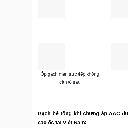
Ốp gạch men trực tiếp không
cần tô trát.
Gạch bê tông khí chưng áp AAC đượ
cao ốc tại Việt Nam: