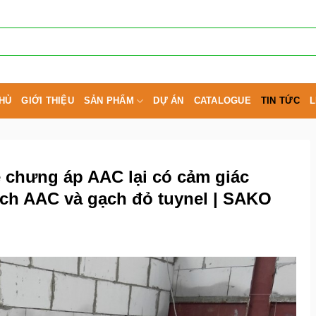
HỦ
GIỚI THIỆU
SẢN PHẨM
DỰ ÁN
CATALOGUE
TIN TỨC
L
 chưng áp AAC lại có cảm giác
ch AAC và gạch đỏ tuynel | SAKO