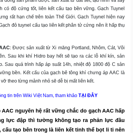
à dòng sản phẩm được sản xuất từ đất sét, tạo hình và sấy
h có độ cứng tốt, liên kết cấu tạo bền vững. Gạch Tuynel
ưng rất hạn chế trên toàn Thế Giới. Gạch Tuynel hiện nay
ạch đỏ tuynel cấu tạo liên kết phân tử cứng nên ít hấp thụ
 AAC
: Được sản xuất từ Xi măng Portland, Nhôm, Cát, Vôi
lên. Sau khi khí Hidro bay hết sẽ tạo ra các lỗ khí kín, sản
 Sau quá trình hấp áp suất 14h, nhiệt độ 1800 độ C sản
, vững bền. Kết cấu của gạch bê tông khí chưng áp AAC là
há vỡ theo từng mảnh nhỏ sẽ dễ bị mất liên kết.
ng tin trên Wiki Việt Nam, tham khảo
TẠI ĐÂY
p AAC nguyên hệ rất vững chắc do gạch AAC hấp
ùng lực đập thì tường không tạo ra phản lực đầu
ấu tạo bên trong là liên kết tinh thể bọt li ti nên