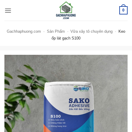
Bỏ
0
qua
nội
dung
Gachhaphuong.com
-
Sản Phẩm
-
Vữa xây tô chuyên dụng
-
Keo
ốp lát gạch S100