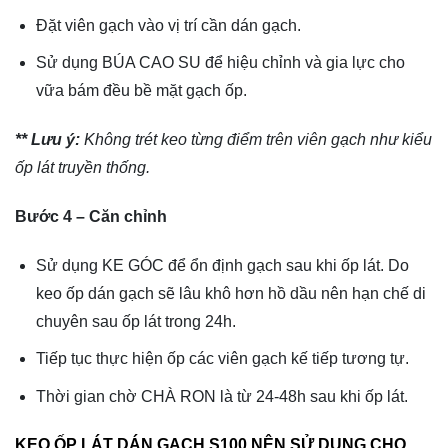
Đặt viên gạch vào vị trí cần dán gạch.
Sử dụng BÚA CAO SU để hiệu chỉnh và gia lực cho
vữa bám đều bề mặt gạch ốp.
** Lưu ý:
Không trét keo từng điểm trên viên gạch như kiểu
ốp lát truyền thống.
Bước 4 – Căn chỉnh
Sử dụng KE GÓC để ổn định gạch sau khi ốp lát. Do
keo ốp dán gạch sẽ lâu khô hơn hồ dầu nên hạn chế di
chuyên sau ốp lát trong 24h.
Tiếp tục thực hiện ốp các viên gạch kế tiếp tương tự.
Thời gian chờ CHÀ RON là từ 24-48h sau khi ốp lát.
KEO ỐP LÁT DÁN GẠCH S100 NÊN SỬ DỤNG CHO