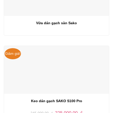
Vữa dán gạch sàn Sako
Giảm giá!
Keo dán gạch SAKO S100 Pro
Giá
Giá
225,000.00
₫