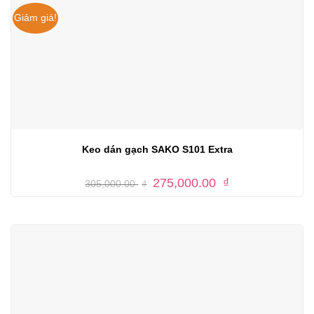
Giảm giá!
Keo dán gạch SAKO S101 Extra
Giá
Giá
275,000.00
₫
305,000.00
₫
gốc
hiện
là:
tại
305,000.00 ₫.
là:
275,000.00 ₫.