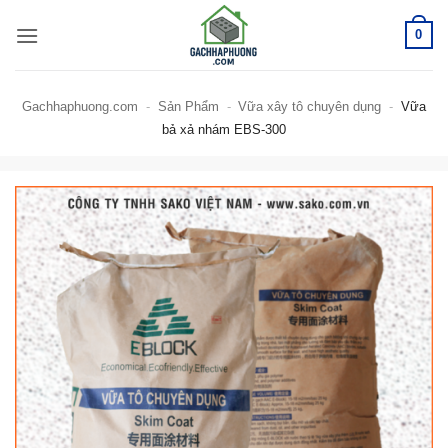
Bỏ
0
qua
nội
dung
Gachhaphuong.com
-
Sản Phẩm
-
Vữa xây tô chuyên dụng
-
Vữa
bả xả nhám EBS-300