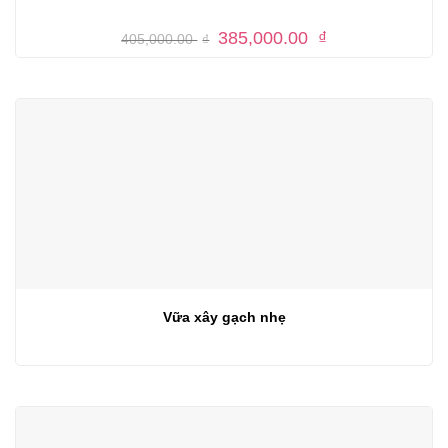
Giá
Giá
385,000.00
₫
405,000.00
₫
gốc
hiện
là:
tại
405,000.00 ₫.
là:
385,000.00 ₫.
Vữa xây gạch nhẹ