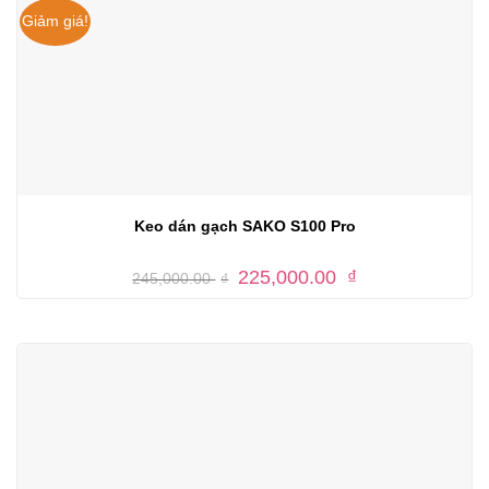
Giảm giá!
Keo dán gạch SAKO S100 Pro
Giá
Giá
225,000.00
₫
245,000.00
₫
gốc
hiện
là:
tại
245,000.00 ₫.
là:
225,000.00 ₫.