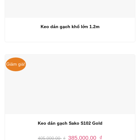
Keo dán gạch khổ lớn 1.2m
Giảm giá!
Keo dán gạch Sako S102 Gold
Giá
Giá
385,000.00
₫
405,000.00
₫