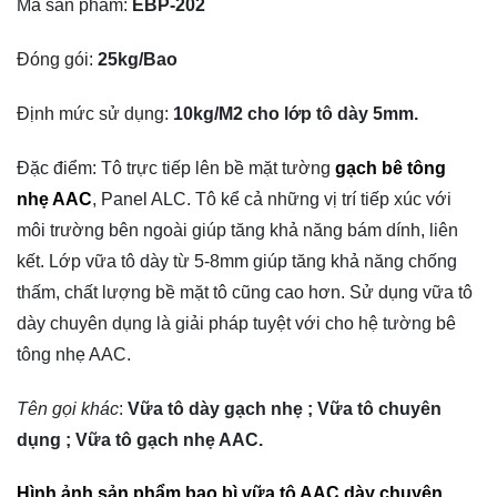
Mã sản phẩm:
EBP-202
Đóng gói:
25kg/Bao
Định mức sử dụng:
10kg/M2 cho lớp tô dày 5mm.
Đặc điểm: Tô trực tiếp lên bề mặt tường
gạch bê tông
nhẹ AAC
, Panel ALC. Tô kể cả những vị trí tiếp xúc với
môi trường bên ngoài giúp tăng khả năng bám dính, liên
kết. Lớp vữa tô dày từ 5-8mm giúp tăng khả năng chống
thấm, chất lượng bề mặt tô cũng cao hơn. Sử dụng vữa tô
dày chuyên dụng là giải pháp tuyệt với cho hệ tường bê
tông nhẹ AAC.
Tên gọi khác
:
Vữa tô dày gạch nhẹ ; Vữa tô chuyên
dụng ; Vữa tô gạch nhẹ AAC.
Hình ảnh sản phẩm bao bì
vữa tô AAC
dày chuyên