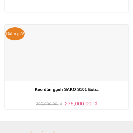
Giảm giá!
Keo dán gạch SAKO S101 Extra
Giá
Giá
275,000.00
₫
305,000.00
₫
gốc
hiện
là:
tại
305,000.00 ₫.
là:
275,000.00 ₫.