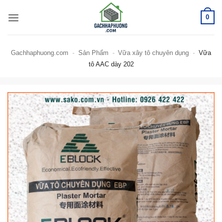
Bỏ
0
qua
nội
dung
Gachhaphuong.com
-
Sản Phẩm
-
Vữa xây tô chuyên dụng
-
Vữa
tô AAC dày 202