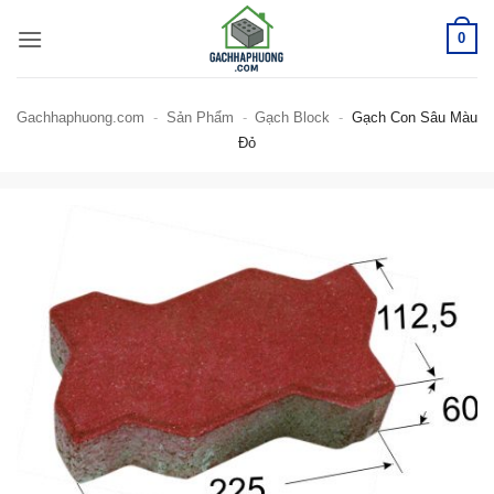
Bỏ
0
qua
nội
dung
Gachhaphuong.com
-
Sản Phẩm
-
Gạch Block
-
Gạch Con Sâu Màu
Đỏ