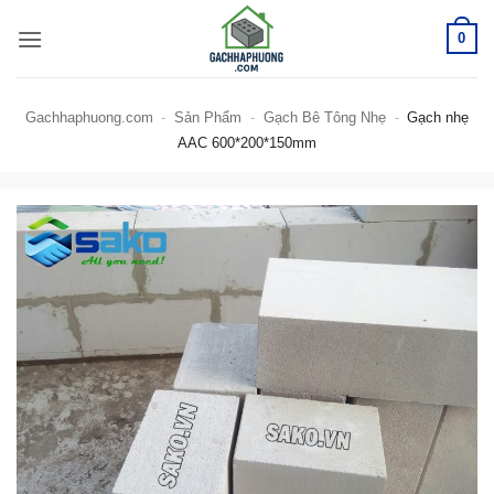
Bỏ
0
qua
nội
dung
Gachhaphuong.com
-
Sản Phẩm
-
Gạch Bê Tông Nhẹ
-
Gạch nhẹ
AAC 600*200*150mm