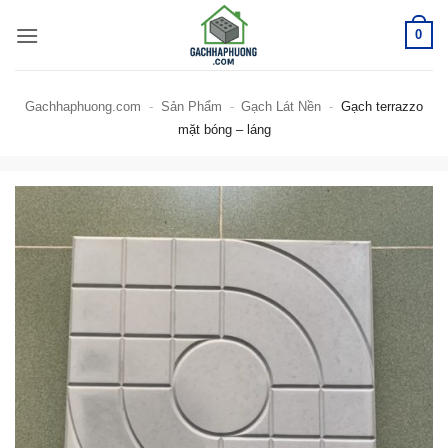
Bỏ
0
qua
nội
dung
Gachhaphuong.com
-
Sản Phẩm
-
Gạch Lát Nền
-
Gạch terrazzo
mặt bóng – láng