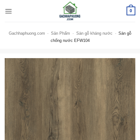
Bỏ
0
qua
nội
dung
Gachhaphuong.com
-
Sản Phẩm
-
Sàn gỗ kháng nước
-
Sàn gỗ
chống nước EFW104