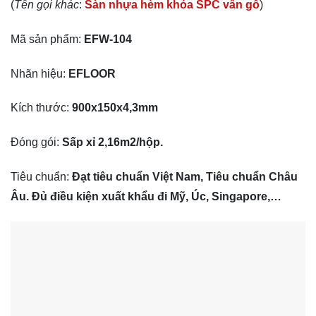
(
Tên gọi khác
:
Sàn nhựa hèm khóa SPC vân gỗ
)
Mã sản phẩm:
EFW-104
Nhãn hiệu:
EFLOOR
Kích thước:
900x150x4,3mm
Đóng gói:
Sấp xỉ 2,16m2/hộp.
Tiêu chuẩn:
Đạt tiêu chuẩn Việt Nam, Tiêu chuẩn Châu
Âu. Đủ điều kiện xuất khẩu đi Mỹ, Úc, Singapore,…