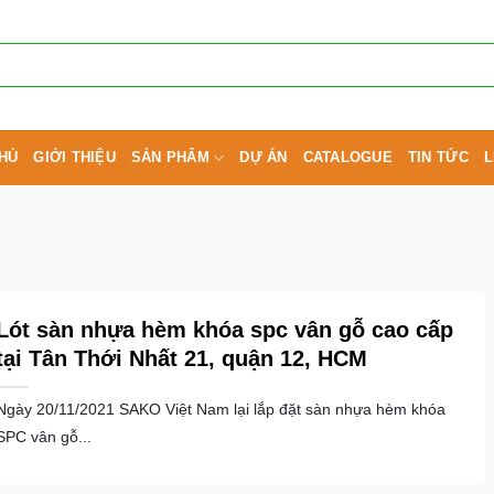
HỦ
GIỚI THIỆU
SẢN PHẨM
DỰ ÁN
CATALOGUE
TIN TỨC
L
Lót sàn nhựa hèm khóa spc vân gỗ cao cấp
tại Tân Thới Nhất 21, quận 12, HCM
Ngày 20/11/2021 SAKO Việt Nam lại lắp đặt sàn nhựa hèm khóa
SPC vân gỗ...