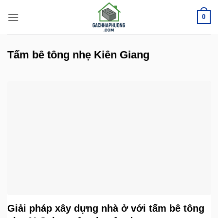
Bỏ
0
qua
nội
dung
Tấm bê tông nhẹ Kiên Giang
Giải pháp xây dựng nhà ở với tấm bê tông