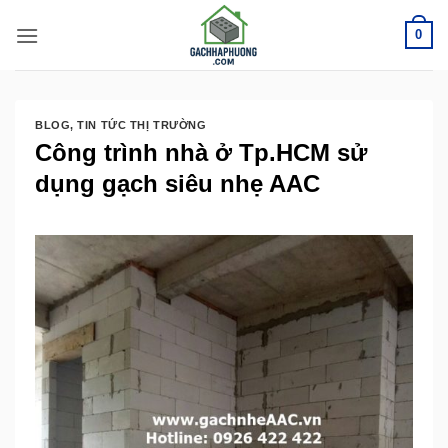
Bỏ
0
qua
nội
dung
BLOG
,
TIN TỨC THỊ TRƯỜNG
Công trình nhà ở Tp.HCM sử
dụng gạch siêu nhẹ AAC