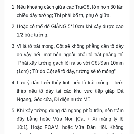
Nếu khoảng cách giữa các Trụ/Cột lớn hơn 30 lần
chiều dày tường; Thì phải bổ trụ phụ ở giữa.
Hoặc có thể đổ GIẰNG 5*10cm khi xây được cao
1/2 bức tường.
Vì là tô trát mỏng, Cột sẽ không phẳng cần tô dày
do vậy nếu mặt bên ngoài phải tô trát phẳng thì
“Phải xây tường gạch lòi ra so với Cột-Sàn 10mm
(1cm) ; Từ đó Cột sẽ tô dày, tường sẽ tô mỏng”
Lưu ý dán lưới thủy tinh nếu tô trát mỏng – lưới
thép nếu tô dày tại các khu vực tiếp giáp Đà
Ngang, Góc cửa, Đi điện nước ME
Khi xây tường đụng đà ngang phía trên, nên trám
đầy bằng hoặc Vữa Non [Cát + Xi măng tỷ lệ
10:1], Hoặc FOAM, hoặc Vữa Đàn Hồi. Không