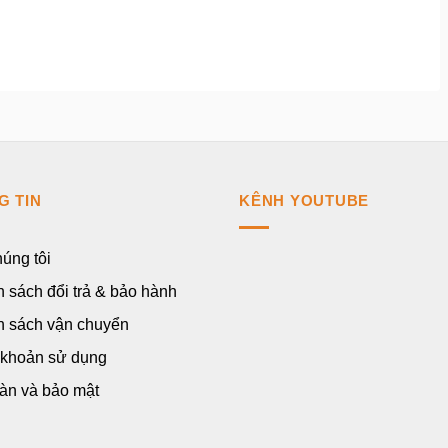
G TIN
KÊNH YOUTUBE
úng tôi
 sách đổi trả & bảo hành
h sách vận chuyển
 khoản sử dụng
àn và bảo mật