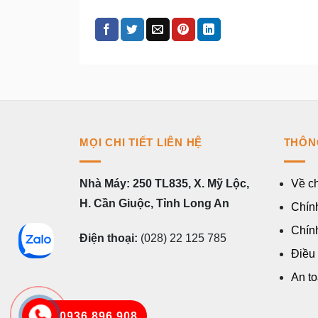
MỌI CHI TIẾT LIÊN HỆ
THÔN
Nhà Máy: 250 TL835, X. Mỹ Lộc,
Về ch
H. Cần Giuộc, Tỉnh Long An
Chính
Chín
Điện thoại:
(028) 22 125 785
Điều
An to
0936 896 908