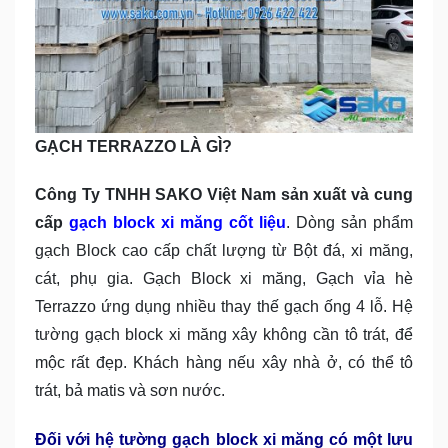
GẠCH TERRAZZO LÀ GÌ?
Công Ty TNHH SAKO Việt Nam sản xuất và cung
cấp
gạch block xi măng cốt liệu
. Dòng sản phẩm
gạch Block cao cấp chất lượng từ Bột đá, xi măng,
cát, phụ gia. Gạch Block xi măng, Gạch vỉa hè
Terrazzo ứng dụng nhiều thay thế gạch ống 4 lỗ. Hệ
tường gạch block xi măng xây không cần tô trát, để
mộc rất đẹp. Khách hàng nếu xây nhà ở, có thể tô
trát, bả matis và sơn nước.
Đối với hệ tường gạch block xi măng có một lưu