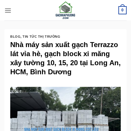
Bỏ
0
qua
nội
dung
BLOG
,
TIN TỨC THỊ TRƯỜNG
Nhà máy sản xuất gạch Terrazzo
lát vỉa hè, gạch block xi măng
xây tường 10, 15, 20 tại Long An,
HCM, Bình Dương