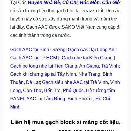
Tại Các
Huyện Nhà Bè, Củ Chi, Hóc Môn, Cần Giờ
có sản lượng tiêu thụ gạch block, terrazzo tốt. Do các
huyện này có sức xây dựng mạnh trong vài năm trở
lại đây. Gạch AAC được SAKO Việt Nam cung cấp đi
các tỉnh thành trong cả nước.
Gạch AAC tại Binh Dương
|
Gạch AAC tại Long An
|
Gạch AAC tại TP.HCM
|;
Gạch nhẹ tại Kiên Giang
|
Gạch bê tông nhẹ tại Tiền Giang, An Giang, Trà Vinh
;
Gạch khí chưng áp tại Tây Ninh, Nha Trang, Bình
Thuận, Đà Lạt
;
Gạch siêu nhẹ AAC tại Trà Vinh, Vĩnh
Long, Cần Thơ, Bến Tre, Phú Quốc
.
Hệ tường tấm
PANEL AAC tại Lâm Đồng, Bình Phước, Hồ Chí
Minh
.
Liên hệ mua gạch block xi măng cốt liệu,