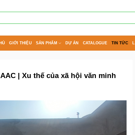
HỦ
GIỚI THIỆU
SẢN PHẨM
DỰ ÁN
CATALOGUE
TIN TỨC
L
AAC | Xu thế của xã hội văn minh