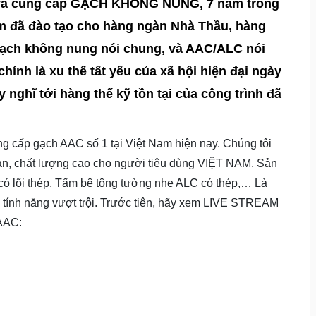
t và cung cấp GẠCH KHÔNG NUNG, 7 năm trong
 đã đào tạo cho hàng ngàn Nhà Thầu, hàng
gạch không nung nói chung, và AAC/ALC nói
ính là xu thế tất yếu của xã hội hiện đại ngày
nghĩ tới hàng thế kỹ tồn tại của công trình đã
ung cấp gạch AAC số 1 tại Việt Nam hiện nay. Chúng tôi
toàn, chất lượng cao cho người tiêu dùng VIỆT NAM. Sản
ó lõi thép, Tấm bê tông tường nhẹ ALC có thép,… Là
tính năng vượt trội. Trước tiên, hãy xem LIVE STREAM
AAC: