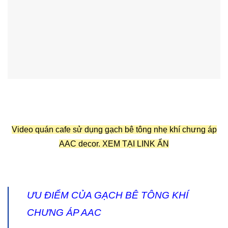
Video quán cafe sử dụng gạch bê tông nhẹ khí chưng áp
AAC decor. XEM TẠI LINK ẨN
ƯU ĐIỂM CỦA GẠCH BÊ TÔNG KHÍ
CHƯNG ÁP AAC