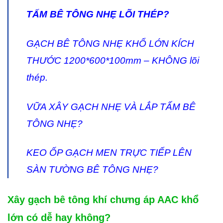
TẤM BÊ TÔNG NHẸ LÕI THÉP?
GẠCH BÊ TÔNG NHẸ KHỔ LỚN KÍCH
THƯỚC 1200*600*100mm – KHÔNG lõi
thép.
VỮA XÂY GẠCH NHẸ VÀ LẮP TẤM BÊ
TÔNG NHẸ?
KEO ỐP GẠCH MEN TRỰC TIẾP LÊN
SÀN TƯỜNG BÊ TÔNG NHẸ?
Xây gạch bê tông khí chưng áp AAC khổ
lớn có dễ hay không?