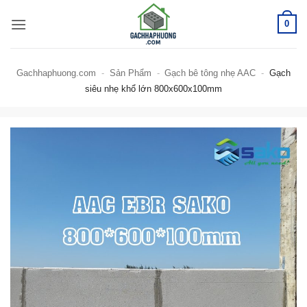
Bỏ
0
qua
nội
dung
Gachhaphuong.com
-
Sản Phẩm
-
Gạch bê tông nhẹ AAC
-
Gạch
siêu nhẹ khổ lớn 800x600x100mm