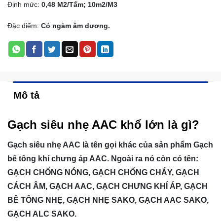
Định mức:
0,48 M2/Tấm; 10m2/M3
Đặc điểm:
Có ngàm âm dương.
Mô tả
Gạch siêu nhẹ AAC khổ lớn là gì?
Gạch siêu nhẹ AAC là tên gọi khác của sản phẩm Gạch
bê tông khí chưng áp AAC. Ngoài ra nó còn có tên:
GẠCH CHỐNG NÓNG, GẠCH CHỐNG CHÁY, GẠCH
CÁCH ÂM, GẠCH AAC, GẠCH CHƯNG KHÍ ÁP, GẠCH
BÊ TÔNG NHẸ, GẠCH NHẸ SAKO, GẠCH AAC SAKO,
GẠCH ALC SAKO.