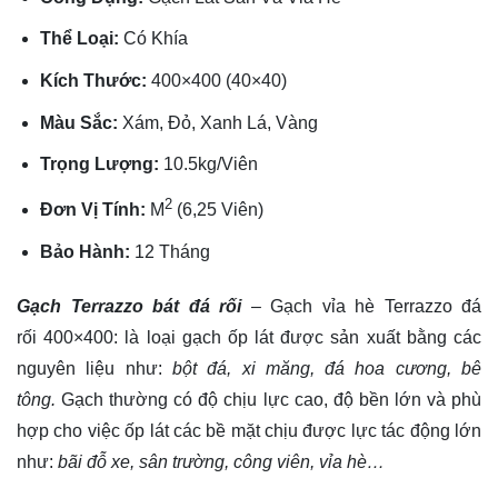
Thể Loại:
Có Khía
Kích Thước:
400×400 (40×40)
Màu Sắc:
Xám, Đỏ, Xanh Lá, Vàng
Trọng Lượng:
10.5kg/Viên
2
Đơn Vị Tính:
M
(6,25 Viên)
Bảo Hành:
12 Tháng
Gạch Terrazzo bát đá rối
– Gạch vỉa hè Terrazzo đá
rối 400×400: là loại gạch ốp lát được sản xuất bằng các
nguyên liệu như:
bột đá, xi măng, đá hoa cương, bê
tông.
Gạch thường có độ chịu lực cao, độ bền lớn và phù
hợp cho việc ốp lát các bề mặt chịu được lực tác động lớn
như:
bãi đỗ xe, sân trường, công viên, vỉa hè…