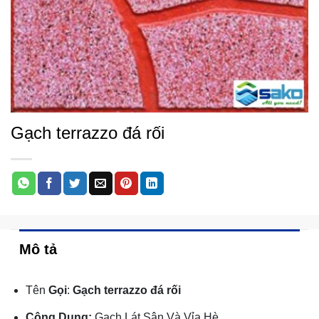
Gạch terrazzo đá rối
Mô tả
Tên
Gọi
:
Gạch terrazzo đá rối
Công Dụng:
Gạch Lát Sân Và Vỉa Hè