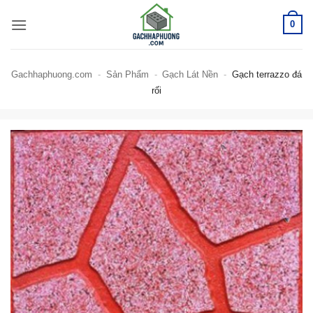
Bỏ
0
qua
nội
dung
Gachhaphuong.com
-
Sản Phẩm
-
Gạch Lát Nền
-
Gạch terrazzo đá
rối