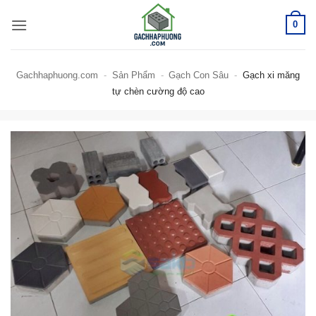
Bỏ
0
qua
nội
dung
Gachhaphuong.com
-
Sản Phẩm
-
Gạch Con Sâu
-
Gạch xi măng
tự chèn cường độ cao