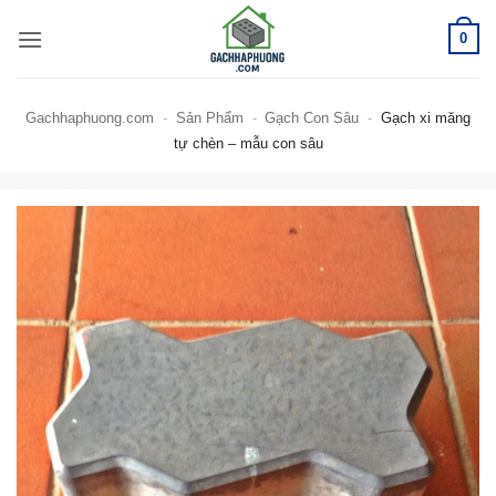
Bỏ
0
qua
nội
dung
Gachhaphuong.com
-
Sản Phẩm
-
Gạch Con Sâu
-
Gạch xi măng
tự chèn – mẫu con sâu