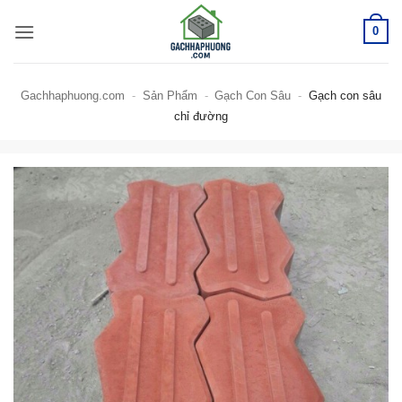
Bỏ
0
qua
nội
dung
Gachhaphuong.com
-
Sản Phẩm
-
Gạch Con Sâu
-
Gạch con sâu
chỉ đường