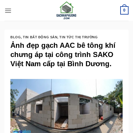
Bỏ
0
qua
nội
dung
BLOG
,
TIN BẤT ĐỘNG SẢN
,
TIN TỨC THỊ TRƯỜNG
Ảnh đẹp gạch AAC bê tông khí
chưng áp tại công trình SAKO
Việt Nam cấp tại Bình Dương.