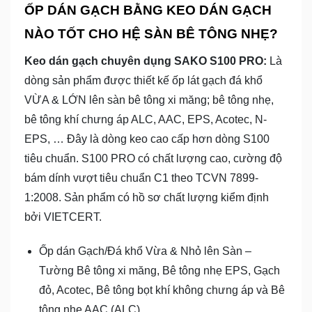
ỐP DÁN GẠCH BẰNG KEO DÁN GẠCH
NÀO TỐT CHO HỆ SÀN BÊ TÔNG NHẸ?
Keo dán gạch chuyên dụng SAKO S100 PRO:
Là
dòng sản phẩm được thiết kế ốp lát gạch đá khổ
VỪA & LỚN lên sàn bê tông xi măng; bê tông nhẹ,
bê tông khí chưng áp ALC, AAC, EPS, Acotec, N-
EPS, … Đây là dòng keo cao cấp hơn dòng S100
tiêu chuẩn. S100 PRO có chất lượng cao, cường độ
bám dính vượt tiêu chuẩn C1 theo TCVN 7899-
1:2008. Sản phẩm có hồ sơ chất lượng kiểm định
bởi VIETCERT.
Ốp dán Gạch/Đá khổ Vừa & Nhỏ lên Sàn –
Tường Bê tông xi măng, Bê tông nhẹ EPS, Gạch
đỏ, Acotec, Bê tông bọt khí không chưng áp và Bê
tông nhẹ AAC (ALC).