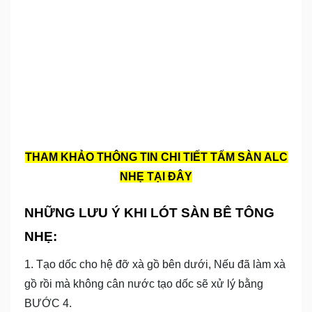
THAM KHẢO THÔNG TIN CHI TIẾT TẤM SÀN ALC
NHẸ TẠI ĐÂY
NHỮNG LƯU Ý KHI LÓT SÀN BÊ TÔNG
NHẸ:
1. Tạo dốc cho hệ đỡ xà gồ bên dưới, Nếu đã làm xà
gồ rồi mà không cân nước tạo dốc sẽ xử lý bằng
BƯỚC 4.