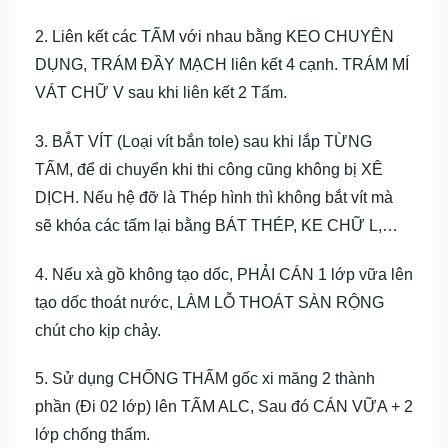
2. Liên kết các TẤM với nhau bằng KEO CHUYÊN
DỤNG, TRÁM ĐẦY MẠCH liên kết 4 cạnh. TRÁM MÍ
VÁT CHỮ V sau khi liên kết 2 Tấm.
3. BẮT VÍT (Loại vít bắn tole) sau khi lắp TỪNG
TẤM, để di chuyển khi thi công cũng không bị XÊ
DỊCH. Nếu hệ đỡ là Thép hình thì không bắt vít mà
sẽ khóa các tấm lại bằng BÁT THÉP, KE CHỮ L,…
4. Nếu xà gồ không tạo dốc, PHẢI CÁN 1 lớp vữa lên
tạo dốc thoát nước, LÀM LỖ THOÁT SÀN RỘNG
chút cho kịp chảy.
5. Sử dụng CHỐNG THẤM gốc xi măng 2 thành
phần (Đi 02 lớp) lên TẤM ALC, Sau đó CÁN VỮA + 2
lớp chống thấm.