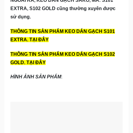
NGOÀI RA, KEO DÁN GẠCH SAKO, MÃ: S101
EXTRA, S102 GOLD cũng thường xuyên được
sử dụng.
THÔNG TIN SẢN PHẨM KEO DÁN GẠCH S101
EXTRA. TẠI ĐÂY
THÔNG TIN SẢN PHẨM KEO DÁN GẠCH S102
GOLD. TẠI ĐÂY
HÌNH ẢNH SẢN PHẨM
: