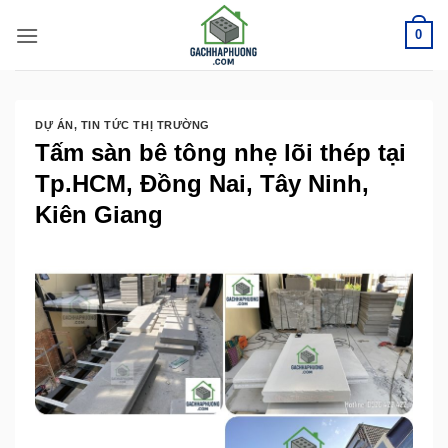
Bỏ
0
qua
nội
dung
DỰ ÁN
,
TIN TỨC THỊ TRƯỜNG
Tấm sàn bê tông nhẹ lõi thép tại
Tp.HCM, Đồng Nai, Tây Ninh,
Kiên Giang