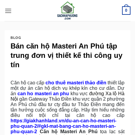
Bỏ
0
qua
nội
dung
BLOG
Bán căn hộ Masteri An Phú tập
trung đơn vị thiết kế thi công uy
tín
Căn hộ cao cấp
cho thuê masteri thảo điền
thiết lập
một dự án căn hộ dịch vụ khép kín cho cư dân. Dự
án
can ho masteri an phu
khu vực
đường Xa lộ Hà
Nội
gần Gateway Thảo Điền khu vực quận 2 phường
An Phú chủ đầu tư cty đầu tư Thảo Điền mang đến
tận hưởng cuộc sống đẳng cấp. Hãy tìm hiểu những
điều nổi trội chỉ tại căn hộ cao cấp
https://giakhanhland.vn/du-an-can-ho-masteri-
phu-quan-2/#gkl-mat-bang-can-ho-masteri-an-
phu-quan-2
Căn hộ Masteri An Phú
tọa lạc sát