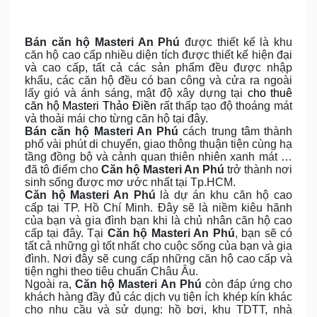
Bán căn hộ Masteri An Phú
được thiết kế là khu
căn hộ cao cấp nhiều diện tích được thiết kế hiện đại
và cao cấp, tất cả các sản phẩm đều được nhập
khẩu, các căn hộ đều có ban công và cửa ra ngoài
lấy gió và ánh sáng, mật độ xây dựng tại
cho thuê
căn hộ Masteri Thảo Điền
rất thấp tạo độ thoáng mát
và thoải mái cho từng căn hộ tại đây.
Bán căn hộ Masteri An Phú
cách trung tâm thành
phố vài phút di chuyển, giao thông thuận tiện cùng hạ
tầng đồng bộ và cảnh quan thiên nhiên xanh mát …
đã tô điểm cho
Căn hộ Masteri An Phú
trở thành nơi
sinh sống được mơ ước nhất tại Tp.HCM.
Căn hộ Masteri An Phú
là dự án khu căn hộ cao
cấp tại TP. Hồ Chí Minh. Đây sẽ là niềm kiêu hãnh
của bạn và gia đình bạn khi là chủ nhân căn hộ cao
cấp tại đây. Tại
Căn hộ Masteri An Phú
, bạn sẽ có
tất cả những gì tốt nhất cho cuộc sống của bạn và gia
đình. Nơi đây sẽ cung cấp những căn hộ cao cấp và
tiện nghi theo tiêu chuẩn Châu Âu.
Ngoài ra,
Căn hộ Masteri An Phú
còn đáp ứng cho
khách hàng đầy đủ các dịch vụ tiện ích khép kín khác
cho nhu cầu và sử dụng: hồ bơi, khu TDTT, nhà