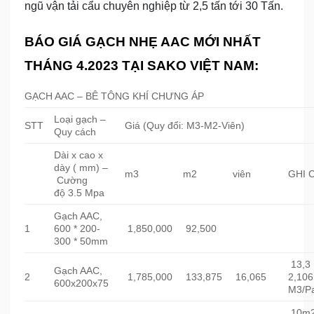
ngũ vận tải cẩu chuyên nghiệp từ 2,5 tấn tới 30 Tấn.
BÁO GIÁ GẠCH NHẸ AAC MỚI NHẤT
THÁNG 4.2023 TẠI SAKO VIỆT NAM:
GẠCH AAC – BÊ TÔNG KHÍ CHƯNG ÁP
Loại gạch –
STT
Giá (Quy đổi: M3-M2-Viên)
Quy cách
Dài x cao x
dày ( mm) –
m3
m2
viên
GHI 
Cường
độ 3.5 Mpa
Gạch AAC,
1
600 * 200-
1,850,000
92,500
300 * 50mm
13,3
Gạch AAC,
2
1,785,000
133,875
16,065
2,106
600x200x75
M3/Pa
10m2