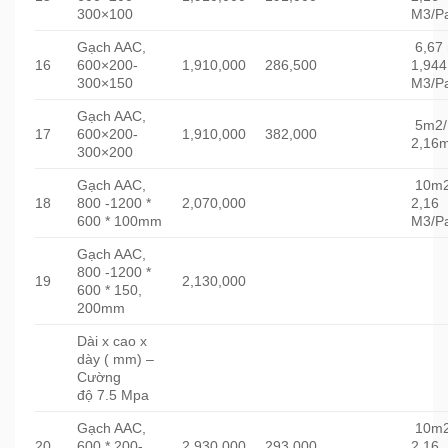
300×100
M3/Pa
Gạch AAC,
6,67
16
600×200-
1,910,000
286,500
1,944
300×150
M3/Pa
Gạch AAC,
5m2/
17
600×200-
1,910,000
382,000
2,16m
300×200
Gạch AAC,
10m2
18
800 -1200 *
2,070,000
2,16
600 * 100mm
M3/Pa
Gạch AAC,
800 -1200 *
19
2,130,000
600 * 150,
200mm
Dài x cao x
dày ( mm) –
Cường
độ 7.5 Mpa
Gạch AAC,
10m2
20
600 * 200-
2,930,000
293,000
2,16