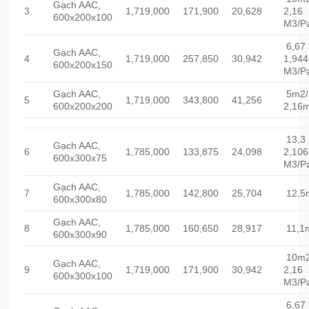
Gạch AAC,
3
1,719,000
171,900
20,628
2,16
600x200x100
M3/Pa
6,67
Gạch AAC,
4
1,719,000
257,850
30,942
1,944
600x200x150
M3/Pa
Gạch AAC,
5m2/
5
1,719,000
343,800
41,256
600x200x200
2,16m
13,3
Gạch AAC,
6
1,785,000
133,875
24,098
2,106
600x300x75
M3/Pa
Gạch AAC,
7
1,785,000
142,800
25,704
12,5
600x300x80
Gạch AAC,
8
1,785,000
160,650
28,917
11,1
600x300x90
10m2
Gạch AAC,
9
1,719,000
171,900
30,942
2,16
600x300x100
M3/Pa
6,67