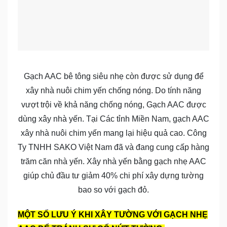
Gạch AAC bê tông siêu nhẹ còn được sử dụng để
xây nhà nuôi chim yến chống nóng. Do tính năng
vượt trội về khả năng chống nóng, Gạch AAC được
dùng xây nhà yến. Tại Các tỉnh Miền Nam, gạch AAC
xây nhà nuôi chim yến mang lại hiệu quả cao. Công
Ty TNHH SAKO Việt Nam đã và đang cung cấp hàng
trăm căn nhà yến. Xây nhà yến bằng gạch nhẹ AAC
giúp chủ đầu tư giảm 40% chi phí xây dựng tường
bao so với gạch đỏ.
MỘT SỐ LƯU Ý KHI XÂY TƯỜNG VỚI GẠCH NHẸ