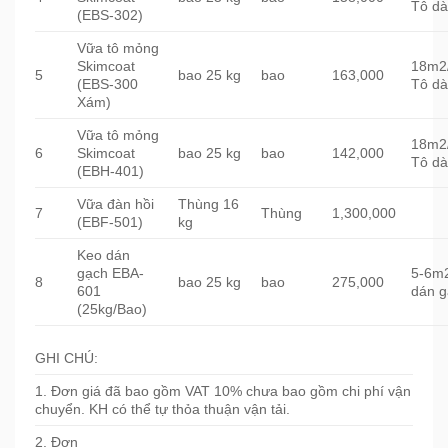
Tô d
(EBS-302)
Vữa tô mỏng
Skimcoat
18m2
5
bao 25 kg
bao
163,000
(EBS-300
Tô d
Xám)
Vữa tô mỏng
18m2
6
Skimcoat
bao 25 kg
bao
142,000
Tô d
(EBH-401)
Vữa đàn hồi
Thùng 16
7
Thùng
1,300,000
(EBF-501)
kg
Keo dán
gạch EBA-
5-6m
8
bao 25 kg
bao
275,000
601
dán g
(25kg/Bao)
GHI CHÚ:
1. Đơn giá đã bao gồm VAT 10% chưa bao gồm chi phí vận
chuyển. KH có thể tự thỏa thuận vận tải.
2. Đơn