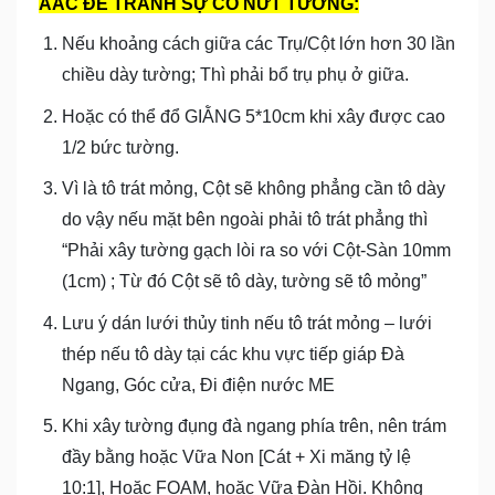
AAC ĐỂ TRÁNH SỰ CỐ NỨT TƯỜNG:
Nếu khoảng cách giữa các Trụ/Cột lớn hơn 30 lần
chiều dày tường; Thì phải bổ trụ phụ ở giữa.
Hoặc có thể đổ GIẰNG 5*10cm khi xây được cao
1/2 bức tường.
Vì là tô trát mỏng, Cột sẽ không phẳng cần tô dày
do vậy nếu mặt bên ngoài phải tô trát phẳng thì
“Phải xây tường gạch lòi ra so với Cột-Sàn 10mm
(1cm) ; Từ đó Cột sẽ tô dày, tường sẽ tô mỏng”
Lưu ý dán lưới thủy tinh nếu tô trát mỏng – lưới
thép nếu tô dày tại các khu vực tiếp giáp Đà
Ngang, Góc cửa, Đi điện nước ME
Khi xây tường đụng đà ngang phía trên, nên trám
đầy bằng hoặc Vữa Non [Cát + Xi măng tỷ lệ
10:1], Hoặc FOAM, hoặc Vữa Đàn Hồi. Không