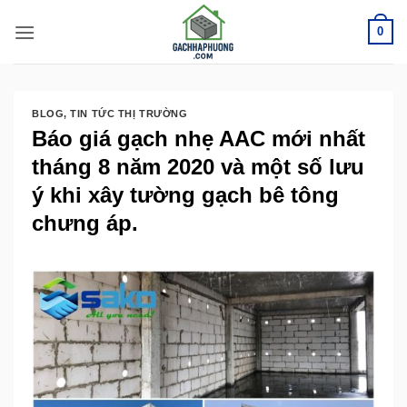
Bỏ
0
qua
nội
dung
BLOG
,
TIN TỨC THỊ TRƯỜNG
Báo giá gạch nhẹ AAC mới nhất
tháng 8 năm 2020 và một số lưu
ý khi xây tường gạch bê tông
chưng áp.