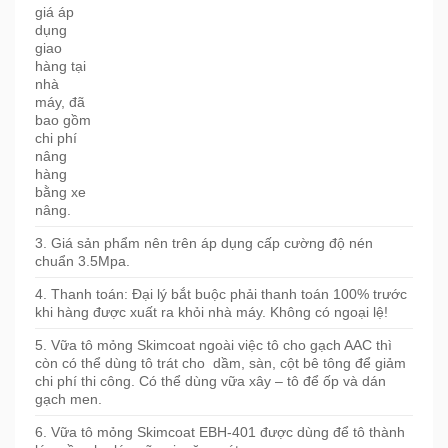
giá áp
dụng
giao
hàng tại
nhà
máy, đã
bao gồm
chi phí
nâng
hàng
bằng xe
nâng.
3. Giá sản phẩm nên trên áp dụng cấp cường độ nén
chuẩn 3.5Mpa.
4. Thanh toán: Đại lý bắt buộc phải thanh toán 100% trước
khi hàng được xuất ra khỏi nhà máy. Không có ngoại lệ!
5. Vữa tô mỏng Skimcoat ngoài việc tô cho gạch AAC thì
còn có thể dùng tô trát cho dầm, sàn, cột bê tông để giảm
chi phí thi công. Có thể dùng vữa xây – tô để ốp và dán
gạch men.
6. Vữa tô mỏng Skimcoat EBH-401 được dùng để tô thành