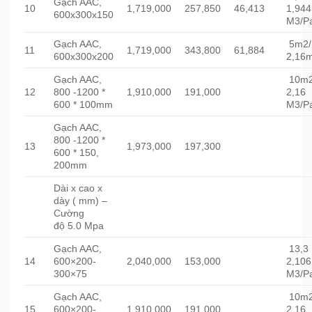
Gạch AAC,
10
1,719,000
257,850
46,413
1,944
600x300x150
M3/Pa
Gạch AAC,
5m2/
11
1,719,000
343,800
61,884
600x300x200
2,16m
Gạch AAC,
10m2
12
800 -1200 *
1,910,000
191,000
2,16
600 * 100mm
M3/Pa
Gạch AAC,
800 -1200 *
13
1,973,000
197,300
600 * 150,
200mm
Dài x cao x
dày ( mm) –
Cường
độ 5.0 Mpa
Gạch AAC,
13,3
14
600×200-
2,040,000
153,000
2,106
300×75
M3/Pa
Gạch AAC,
10m2
15
600×200-
1,910,000
191,000
2,16