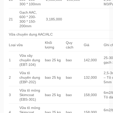
300 * 100mm
M3/Pa
Gạch AAC,
600 * 200-
21
3,185,000
300 * 150-
200mm
Vữa chuyên dụng AAC/ALC
Khối
Quy
Loại vữa
Giá
Ghi c
lượng
cách
Vữa xây
25-3
1
chuyên dụng
bao 25 kg
bao
142,000
gạch 
(EBT-104)
Vữa tô
2,5-
2
chuyên dụng
bao 25 kg
bao
132,000
– Tô 
(EBP-202)
5mm
Vữa tô mỏng
6m2/
3
Skimcoat
bao 25 kg
bao
158,000
Tô d
(EBS-301)
Vữa tô mỏng
6m2/
4
Skimcoat
bao 25 kg
bao
158,000