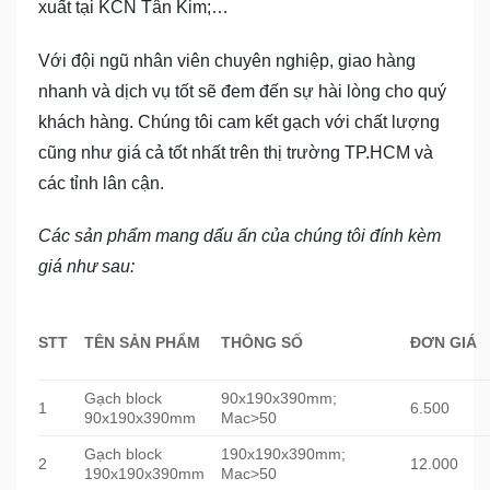
xuất tại KCN Tân Kim;…
Với đội ngũ nhân viên chuyên nghiệp, giao hàng
nhanh và dịch vụ tốt sẽ đem đến sự hài lòng cho quý
khách hàng. Chúng tôi cam kết gạch với chất lượng
cũng như giá cả tốt nhất trên thị trường TP.HCM và
các tỉnh lân cận.
Các sản phẩm mang dấu ấn của chúng tôi đính kèm
giá như sau:
STT
TÊN SẢN PHẨM
THÔNG SỐ
ĐƠN GIÁ
Gạch block
90x190x390mm;
1
6.500
90x190x390mm
Mac>50
Gạch block
190x190x390mm;
2
12.000
190x190x390mm
Mac>50