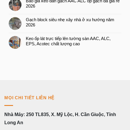
Báo giá keo dán gạch AAC ALC ốp gạch đá giá rẻ
2026
Gạch block siêu nhẹ xây nhà ở xu hướng năm
2026
Keo ốp lát trực tiếp lên tường sàn AAC, ALC,
EPS, Acotec chất lượng cao
MỌI CHI TIẾT LIÊN HỆ
Nhà Máy: 250 TL835, X. Mỹ Lộc, H. Cần Giuộc, Tỉnh
Long An