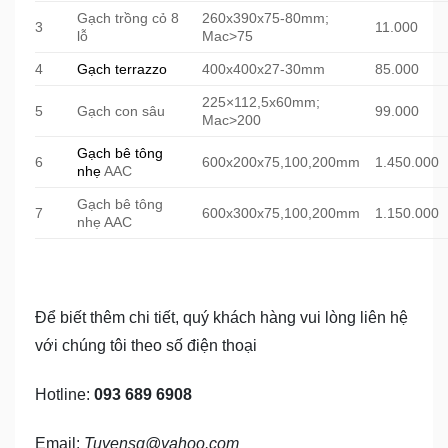
Gạch trồng cỏ 8
260x390x75-80mm;
3
11.000
lỗ
Mac>75
4
Gạch terrazzo
400x400x27-30mm
85.000
225×112,5x60mm;
5
Gạch con sâu
99.000
Mac>200
Gạch bê tông
6
600x200x75,100,200mm
1.450.000
nhẹ
AAC
Gạch bê tông
7
600x300x75,100,200mm
1.150.000
nhẹ AAC
Để biết thêm chi tiết, quý khách hàng vui lòng liên hệ
với chúng tôi theo số điện thoại
Hotline:
093 689 6908
Email:
Tuyensg@yahoo.com