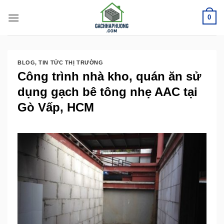
Bỏ
0
qua
nội
dung
BLOG
,
TIN TỨC THỊ TRƯỜNG
Công trình nhà kho, quán ăn sử
dụng gạch bê tông nhẹ AAC tại
Gò Vấp, HCM