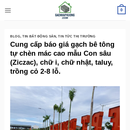
Bỏ
0
qua
nội
dung
BLOG
,
TIN BẤT ĐỘNG SẢN
,
TIN TỨC THỊ TRƯỜNG
Cung cấp báo giá gạch bê tông
tự chèn mác cao mẫu Con sâu
(Ziczac), chữ i, chữ nhật, taluy,
trồng cỏ 2-8 lỗ.