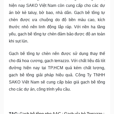
hiện nay SAKO Việt Nam còn cung cấp cho các dự
án bờ kè taluy, bờ bao, nhà dân. Gạch bê tông tự
chèn được ưa chuộng do độ bền màu cao, kích
thước nhỏ nên linh động lắp ráp. Với nền hạ tầng
yếu, gạch bê tông tự chèn đảm bảo được độ an toàn
khi sụt lún.
Gạch bê tông tự chèn nên được sử dụng thay thế
cho đá hoa cương, gạch terrazzo. Với chất liệu đá lót
đường hiện nay tại TP.HCM quá kém chất lượng,
gạch bê tông giải pháp hiệu quả. Công Ty TNHH
SAKO Việt Nam sẽ cung cấp báo giá gạch bê tông
cho các dự án, công trình yêu cầu.
TAG:
G
ạch bê tông nhẹ AAC
;
Gạch vỉa hè Terrazzo
;