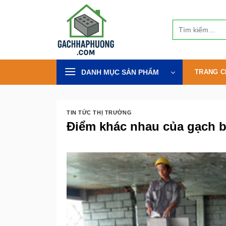
Bỏ
qua
Tìm
nội
kiếm:
dung
DANH MỤC SẢN PHẨM
TRANG C
TIN TỨC THỊ TRƯỜNG
Điểm khác nhau của gạch 