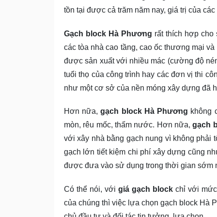
tồn tại được cả trăm năm nay, giá trị của cá
Gạch block Hà Phương
rất thích hợp cho 
các tòa nhà cao tầng, cao ốc thương mại và
được sản xuất với nhiều mác (cường độ nén
tuổi thọ của công trình hay các đơn vị thi c
như một cơ sở của nền móng xây dựng đã hìn
Hơn nữa,
gạch block Hà Phương
không c
mòn, rêu mốc, thấm nước. Hơn nữa,
gạch b
với xây nhà bằng gạch nung vì không phải t
gạch lớn tiết kiệm chi phí xây dựng cũng nh
được đưa vào sử dụng trong thời gian sớm 
Có thể nói, với
giá gạch block
chỉ với mức
của chúng thì việc lựa chọn gạch block Hà 
chủ đầu tư và đối tác tin tưởng, lựa chọn.