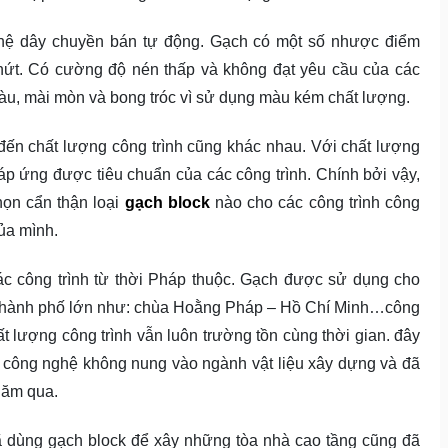
ghệ dây chuyền bán tự động. Gạch có một số nhược điểm
 nứt. Có cường độ nén thấp và không đạt yêu cầu của các
àu, mài mòn và bong tróc vì sử dụng màu kém chất lượng.
đến chất lượng công trình cũng khác nhau. Với chất lượng
đáp ứng được tiêu chuẩn của các công trình. Chính bởi vậy,
họn cẩn thận loại
gạch block
nào cho các công trình công
ủa mình.
 công trình từ thời Pháp thuộc. Gạch được sử dụng cho
ác thành phố lớn như: chùa Hoằng Pháp – Hồ Chí Minh…công
t lượng công trình vẫn luôn trường tồn cùng thời gian. đây
 công nghệ không nung vào ngành vật liệu xây dựng và đã
năm qua.
đã dùng gạch block để xây những tòa nhà cao tầng cũng đã