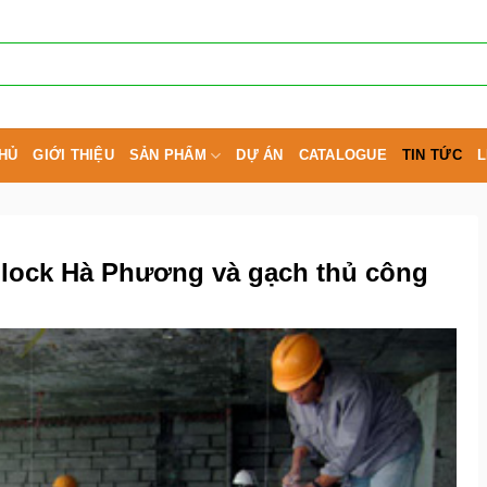
HỦ
GIỚI THIỆU
SẢN PHẨM
DỰ ÁN
CATALOGUE
TIN TỨC
L
block Hà Phương và gạch thủ công