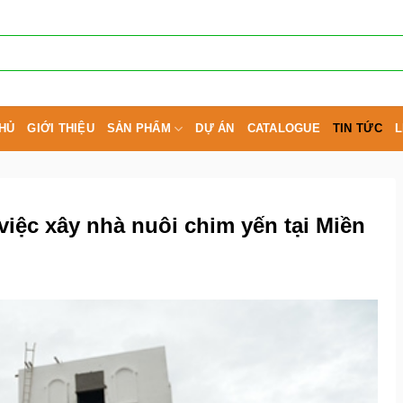
HỦ
GIỚI THIỆU
SẢN PHẨM
DỰ ÁN
CATALOGUE
TIN TỨC
L
iệc xây nhà nuôi chim yến tại Miền