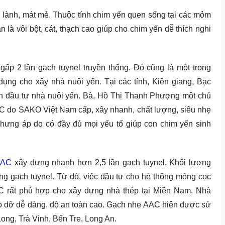
 lành, mát mẻ. Thuộc tính chim yến quen sống tại các mỏm
 là vôi bột, cát, thạch cao giúp cho chim yến dễ thích nghi
p 2 lần gạch tuynel truyền thống. Đó cũng là một trong
ng cho xây nhà nuôi yến. Tại các tỉnh, Kiên giang, Bạc
hân đầu tư nhà nuôi yến. Bà, Hồ Thị Thanh Phượng một chủ
AC do SAKO Việt Nam cấp, xây nhanh, chất lượng, siêu nhẹ
 chưng áp do có đầy đủ mọi yếu tố giúp con chim yến sinh
AAC
xây dựng nhanh hơn 2,5 lần gạch tuynel. Khối lượng
ng gạch tuynel. Từ đó, việc đầu tư cho hệ thống móng cọc
AC rất phù hợp cho xây dựng nhà thép tại Miền Nam. Nhà
háo dỡ dễ dàng, độ an toàn cao. Gạch nhẹ AAC hiện được sử
Long, Trà Vinh, Bến Tre, Long An.