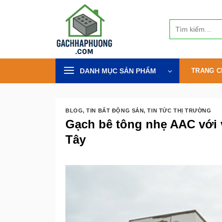
Bỏ
qua
Tìm
nội
kiếm:
dung
DANH MỤC SẢN PHẨM
TRANG C
BLOG
,
TIN BẤT ĐỘNG SẢN
,
TIN TỨC THỊ TRƯỜNG
Gạch bê tông nhẹ AAC với v
Tây