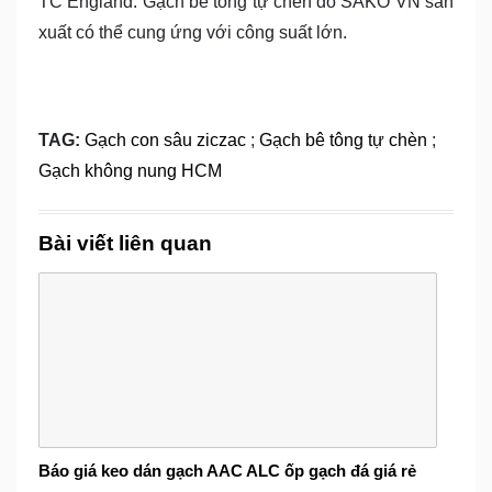
TC England. Gạch bê tông tự chèn do SAKO VN sản
xuất có thể cung ứng với công suất lớn.
TAG:
Gạch con sâu ziczac
;
Gạch bê tông tự chèn
;
Gạch không nung HCM
Bài viết liên quan
Báo giá keo dán gạch AAC ALC ốp gạch đá giá rẻ