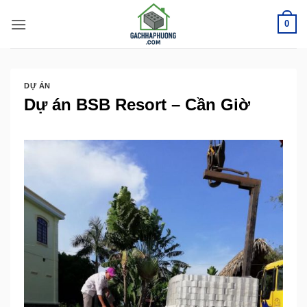
Bỏ
0
qua
nội
dung
DỰ ÁN
Dự án BSB Resort – Cần Giờ