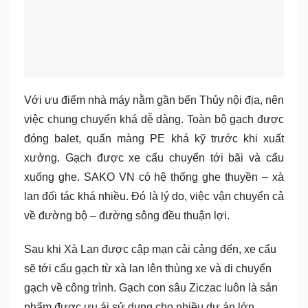
Với ưu điểm nhà máy nằm gần bến Thủy nội địa, nên
việc chung chuyển khá dễ dàng. Toàn bộ gạch được
đóng balet, quấn màng PE khá kỹ trước khi xuất
xưởng. Gạch được xe cẩu chuyển tới bãi và cẩu
xuống ghe. SAKO VN có hệ thống ghe thuyền – xà
lan đối tác khá nhiều. Đó là lý do, việc vận chuyển cả
về đường bộ – đường sông đều thuận lợi.
Sau khi Xà Lan được cập mạn cải cảng đến, xe cẩu
sẽ tới cẩu gạch từ xà lan lên thùng xe và di chuyển
gạch về công trình. Gạch con sâu Ziczac luôn là sản
phẩm được ưu ái sử dụng cho nhiều dự án lớn.