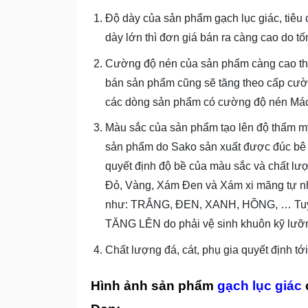
Độ dày của sản phẩm gạch lục giác, tiêu
dày lớn thì đơn giá bán ra càng cao do t
Cường độ nén của sản phẩm càng cao thì 
bán sản phẩm cũng sẽ tăng theo cấp cư
các dòng sản phẩm có cường độ nén Mác 2
Màu sắc của sản phẩm tạo lên độ thẩm m
sản phẩm do Sako sản xuất được đúc bê 
quyết định độ bề của màu sắc và chất lư
Đỏ, Vàng, Xám Đen và Xám xi măng tự nhi
như: TRẮNG, ĐEN, XANH, HỒNG, … Tuy n
TĂNG LÊN do phải vệ sinh khuôn kỹ lưỡ
Chất lượng đá, cát, phụ gia quyết định t
Hình ảnh sản phẩm
gạch lục giác