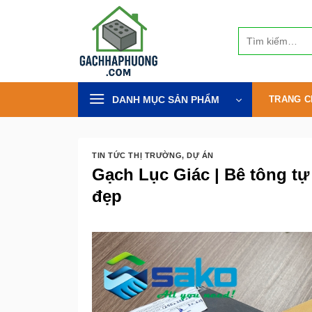
Bỏ
qua
Tìm
nội
kiếm:
dung
DANH MỤC SẢN PHẨM
TRANG C
TIN TỨC THỊ TRƯỜNG
,
DỰ ÁN
Gạch Lục Giác | Bê tông tự
đẹp