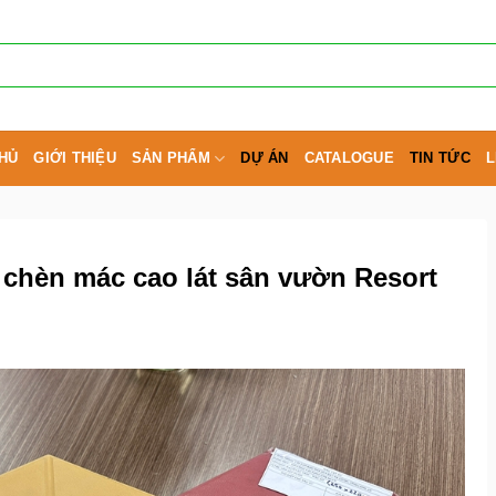
HỦ
GIỚI THIỆU
SẢN PHẨM
DỰ ÁN
CATALOGUE
TIN TỨC
L
 chèn mác cao lát sân vườn Resort