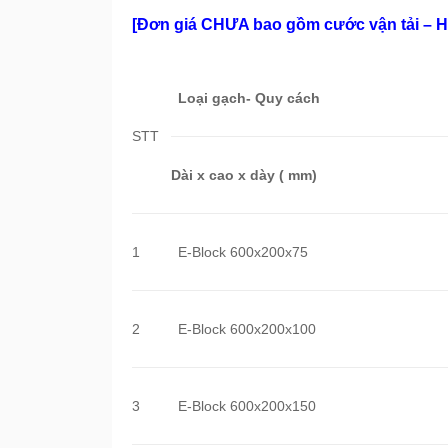
[Đơn giá CHƯA bao gồm cước vận tải – Hỗ
Loại gạch- Quy cách
STT
Dài x cao x dày ( mm)
1
E-Block 600x200x75
2
E-Block 600x200x100
3
E-Block 600x200x150