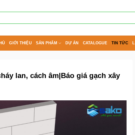
HỦ
GIỚI THIỆU
SẢN PHẨM
DỰ ÁN
CATALOGUE
TIN TỨC
L
áy lan, cách âm|Báo giá gạch xây