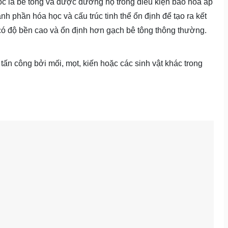
ốc là bê tông và được dưỡng hộ trong điều kiện bão hòa áp
nh phần hóa học và cấu trúc tinh thể ổn định để tạo ra kết
có độ bền cao và ổn định hơn gạch bê tông thông thường.
 tấn công bởi mối, mọt, kiến hoặc các sinh vật khác trong