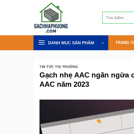
Bỏ
qua
Tìm
nội
kiếm:
dung
DANH MỤC SẢN PHẨM
TRANG C
TIN TỨC THỊ TRƯỜNG
Gạch nhẹ AAC ngăn ngừa ch
AAC năm 2023