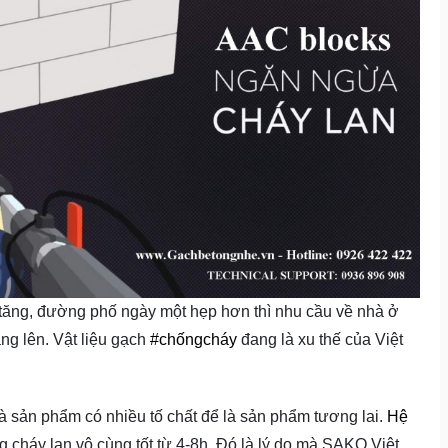
t tăng, đường phố ngày một hẹp hơn thì nhu cầu về nhà ở
ng lên. Vật liệu gạch
#
chốngcháy
đang là xu thế của Việt
à sản phẩm có nhiều tố chất để là sản phẩm tương lai.
Hệ
 cháy lan vô cùng tốt từ 4-8h. Đó là lý do mà SAKO Việt