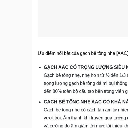
Ưu điểm nổi bật của gạch bê tông nhẹ [AAC
GẠCH AAC CÓ TRỌNG LƯỢNG SIÊU 
Gạch bê tông nhẹ, nhẹ hơn từ ½ đến 1/3 
trọng lượng gạch bê tông đá mi bụi thông
đến 80% toàn bộ cấu tạo bên trong viên g
GẠCH BÊ TÔNG NHẸ AAC CÓ KHẢ N
Gạch bê tông nhẹ có cách tản âm tự nhiên
vượt trội. Âm thanh khi truyền qua tường
và cường độ âm giảm tới mức tối thiểu k