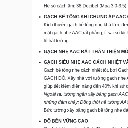
Hệ số cách âm: 38 Decibel (Mpa 3.0-3.5)
GẠCH BÊ TÔNG KHÍ CHƯNG ÁP AAC 
Kích thước gạch bê tông nhẹ khá lớn, đư
mặt gạch nhẹ AAC rất phẳng, ít sai số kí
tô trát tường.
GẠCH NHẸ AAC RẤT THÂN THIỆN M
GẠCH SIÊU NHẸ AAC CÁCH NHIỆT V
Gạch bê tông nhẹ cách nhiệt tốt, bởi Gạ
GẠCH ĐỎ. Xây nhà với tường gạch nhẹ A
giúp tiết kiệm điện năng đến 40% khi sử 
Ngoài ra, tường ngăn xây bằng gạch AAC 
những đám cháy; Đồng thời hệ tường AAC 
Bức tường xây bằng gạch bê tông nhẹ đảm 
ĐỘ BỀN VỮNG CAO