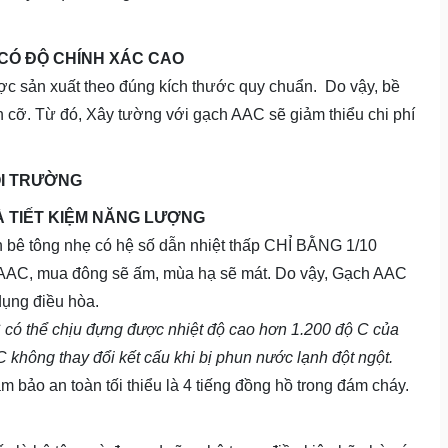
CÓ ĐỘ CHÍNH XÁC CAO
ợc sản xuất theo đúng kích thước quy chuẩn. Do vậy, bề
ch cỡ. Từ đó, Xây tường với gạch AAC sẽ giảm thiểu chi phí
ÔI TRƯỜNG
À TIẾT KIỆM NĂNG LƯỢNG
ch bê tông nhẹ có hệ số dẫn nhiệt thấp CHỈ BẰNG 1/10
AC, mua đông sẽ ấm, mùa hạ sẽ mát. Do vậy, Gạch AAC
dụng điều hòa.
có thể chịu đựng được nhiệt độ cao hơn 1.200 độ C của
không thay đổi kết cấu khi bị phun nước lạnh đột ngột.
bảo an toàn tối thiểu là 4 tiếng đồng hồ trong đám cháy.