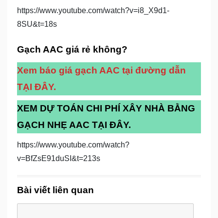
https://www.youtube.com/watch?v=i8_X9d1-
8SU&t=18s
Gạch AAC giá rẻ không?
Xem báo giá gạch AAC tại đường dẫn
TẠI ĐÂY.
XEM DỰ TOÁN CHI PHÍ XÂY NHÀ BẰNG
GẠCH NHẸ AAC TẠI ĐÂY.
https://www.youtube.com/watch?
v=BfZsE91duSI&t=213s
Bài viết liên quan