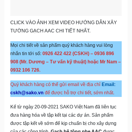
CLICK VÀO ẢNH XEM VIDEO HƯỚNG DẪN XÂY
TƯỜNG GẠCH AAC CHI TIẾT NHẤT.
Mọi chi tiết về sản phẩm quý khách hàng vui lòng
nhắn tin tới số:
0926 422 422 (CSKH) – 0936 896
908 (Mr. Dương – Tư vấn kỹ thuật) hoặc Mr Nam –
0932 106 726.
Quý khách hàng có thể gửi email về địa chỉ
Email:
cskh@sako.vn
để được hỗ trợ chi tiết, sớm nhất.
Kể từ ngày 20-09-2021 SAKO Việt Nam đã liên tục
đưa hàng hóa về tập kết tại các dự án. Sản phẩm
được tập kết về sớm để kịp chuẩn bị cho xây dựng
của các công trình.
Gạch bê tông nhẹ AAC
được