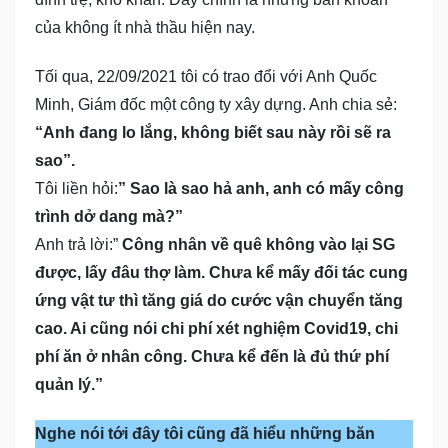
của không ít nhà thầu hiện nay.
Tối qua, 22/09/2021 tôi có trao đổi với Anh Quốc
Minh, Giám đốc một công ty xây dựng. Anh chia sẻ:
“Anh đang lo lắng, không biết sau này rồi sẽ ra
sao”.
Tôi liền hỏi:
” Sao là sao hả anh, anh có mấy công
trình dở dang mà?”
Anh trả lời:”
Công nhân về quê không vào lại SG
được, lấy đâu thợ làm. Chưa kể mấy đối tác cung
ứng vật tư thì tăng giá do cước vận chuyển tăng
cao. Ai cũng nói chi phí xét nghiệm Covid19, chi
phí ăn ở nhân công. Chưa kể đến là đủ thứ phí
quản lý.”
Nghe nói tới đây tôi cũng đã hiểu những băn