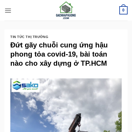
Bỏ
0
qua
nội
dung
TIN TỨC THỊ TRƯỜNG
Đứt gãy chuỗi cung ứng hậu
phong tỏa covid-19, bài toán
nào cho xây dựng ở TP.HCM