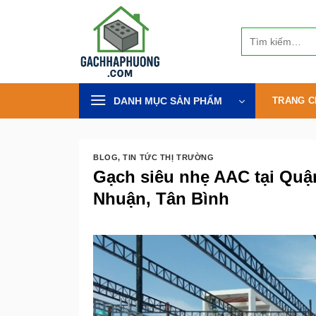
Bỏ
qua
Tìm
nội
kiếm:
dung
DANH MỤC SẢN PHẨM
TRANG C
BLOG
,
TIN TỨC THỊ TRƯỜNG
Gạch siêu nhẹ AAC tại Quận
Nhuận, Tân Bình