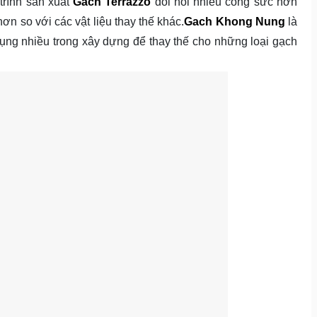
trình sản xuất
Gach Terrazzo
đòi hỏi nhiều công sức hơn
ơn so với các vật liệu thay thế khác.
Gach Khong Nung
là
ng nhiều trong xây dựng để thay thế cho những loại gạch