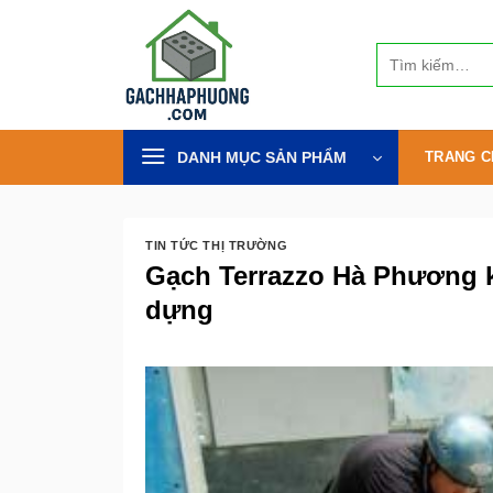
Bỏ
qua
Tìm
nội
kiếm:
dung
DANH MỤC SẢN PHẨM
TRANG C
TIN TỨC THỊ TRƯỜNG
Gạch Terrazzo Hà Phương kh
dựng