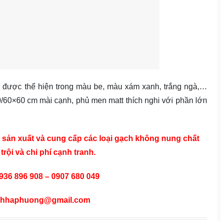
g
được thể hiện trong màu be, màu xám xanh, trắng ngà,…
/60×60 cm mài cạnh, phủ men matt thích nghi với phần lớn
ản xuất và cung cấp các loại gạch không nung chất
rội và chi phí cạnh tranh.
0936 896 908 – 0907 680 049
achhaphuong@gmail.com