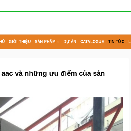
HỦ
GIỚI THIỆU
SẢN PHẨM
DỰ ÁN
CATALOGUE
TIN TỨC
L
 aac và những ưu điểm của sản