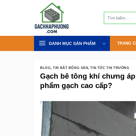
Bỏ
qua
Tìm
nội
kiếm:
dung
DANH MỤC SẢN PHẨM
TRANG C
BLOG
,
TIN BẤT ĐỘNG SẢN
,
TIN TỨC THỊ TRƯỜNG
Gạch bê tông khí chưng áp
phẩm gạch cao cấp?