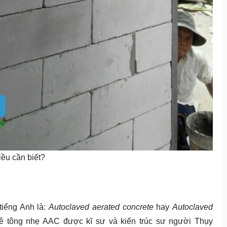
ều cần biết?
tiếng Anh là:
Autoclaved aerated concrete
hay
Autoclaved
 tông nhẹ AAC được kĩ sư và kiến trúc sư người Thụy