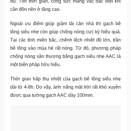
dụ: Tốn thời gian, công sức mang vác đặc biệt khi
cần đôn nền ở tầng cao.
Ngoài ưu điểm giúp giảm tải căn nhà thì gạch bê
tông siêu nhẹ còn giúp chống nóng cực kỳ hiệu quả.
Tại các tỉnh miền bắc, chênh lệch nhiệt độ lớn, trần
bê tông vào mùa hè rất nóng. Từ đó, phương pháp
chống nóng sân thượng bằng gạch siêu nhẹ AAC là
một biện pháp hữu hiệu.
Thời gian hấp thụ nhiệt của gạch bê tông siêu nhẹ
dài từ 4-8h. Do vậy, ánh nắng mặt trời rất khó xuyên
được qua tường gạch AAC dày 100mm.