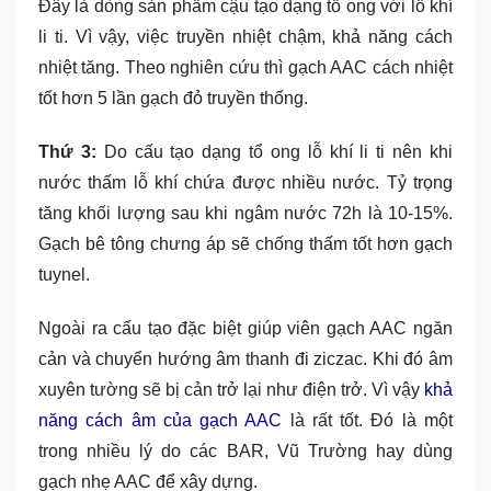
Đây là dòng sản phẩm cậu tạo dạng tổ ong với lỗ khí
li ti. Vì vậy, việc truyền nhiệt chậm, khả năng cách
nhiệt tăng. Theo nghiên cứu thì gạch AAC cách nhiệt
tốt hơn 5 lần gạch đỏ truyền thống.
Thứ 3:
Do cấu tạo dạng tổ ong lỗ khí li ti nên khi
nước thấm lỗ khí chứa được nhiều nước. Tỷ trọng
tăng khối lượng sau khi ngâm nước 72h là 10-15%.
Gạch bê tông chưng áp sẽ chống thấm tốt hơn gạch
tuynel.
Ngoài ra cấu tạo đặc biệt giúp viên gạch AAC ngăn
cản và chuyển hướng âm thanh đi ziczac. Khi đó âm
xuyên tường sẽ bị cản trở lại như điện trở. Vì vậy
khả
năng cách âm của gạch AAC
là rất tốt. Đó là một
trong nhiều lý do các BAR, Vũ Trường hay dùng
gạch nhẹ AAC để xây dựng.