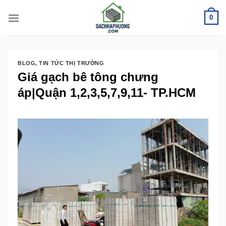
Bỏ
0
qua
nội
dung
BLOG
,
TIN TỨC THỊ TRƯỜNG
Giá gạch bê tông chưng
áp|Quận 1,2,3,5,7,9,11- TP.HCM