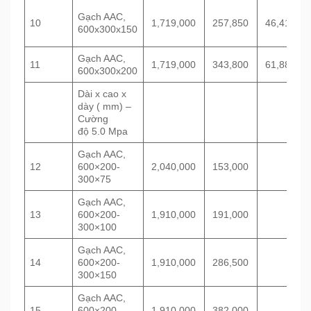
Gạch AAC,
10
1,719,000
257,850
46,413
600x300x150
Gạch AAC,
11
1,719,000
343,800
61,884
600x300x200
Dài x cao x
dày ( mm) –
Cường
độ 5.0 Mpa
Gạch AAC,
12
600×200-
2,040,000
153,000
300×75
Gạch AAC,
13
600×200-
1,910,000
191,000
300×100
Gạch AAC,
14
600×200-
1,910,000
286,500
300×150
Gạch AAC,
15
600×200-
1,910,000
382,000