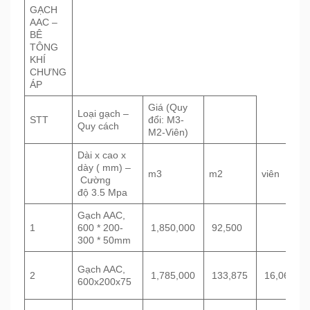
GẠCH
AAC –
BÊ
TÔNG
KHÍ
CHƯNG
ÁP
Giá (Quy
Loại gạch –
STT
đổi: M3-
Quy cách
M2-Viên)
Dài x cao x
dày ( mm) –
m3
m2
viên
Cường
độ 3.5 Mpa
Gạch AAC,
1
600 * 200-
1,850,000
92,500
300 * 50mm
Gạch AAC,
2
1,785,000
133,875
16,065
600x200x75