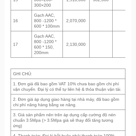
300×200
Gạch AAC,
16
800 -1200 *
2,070,000
600 * 100mm
Gạch AAC,
800 -1200 *
17
2,130,000
600 * 150,
200mm
GHI CHÚ:
1. Đơn giá đã bao gồm VAT 10% chưa bao gồm chi phí
vận chuyển. Đại lý có thể tự liên hệ & thỏa thuận vận tải.
2. Đơn giá áp dụng giao hàng tại nhà máy, đã bao gồm
chi phí nâng hàng bằng xe nâng.
3. Giá sản phẩm nên trên áp dụng cấp cường độ nén
chuẩn 3.5Mpa (> 3.5Mpa giá sẽ thay đổi tăng tương
ứng)
4. Thanh toán: Đại lý bắt buộc phải thanh toán 100%