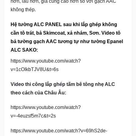
hơn, lâu hơn, giá cũng cao hơn so với gạch AAC
không thép.
Hệ tường ALC PANEL sau khi lắp ghép không
cần tô trát, bả Skimcoat, xả nhám, Sơn. Video tô
bả tường gạch AAC tương tự như tường Epanel
ALC SAKO:
https://www.youtube.com/watch?
v=1cOIkbTJV8U&t=6s
Video thi công lắp ghép tấm bê tông nhẹ ALC
theo cách của Châu Âu:
https://www.youtube.com/watch?
v=-4euzsf5m7c&t=2s
https://www.youtube.com/watch?v=69hS2de-