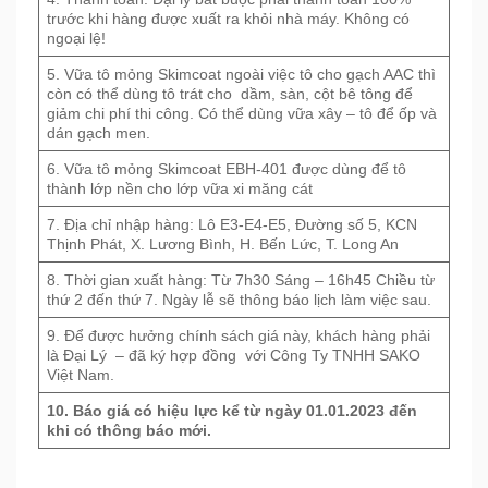
trước khi hàng được xuất ra khỏi nhà máy. Không có
ngoại lệ!
5. Vữa tô mỏng Skimcoat ngoài việc tô cho gạch AAC thì
còn có thể dùng tô trát cho dầm, sàn, cột bê tông để
giảm chi phí thi công. Có thể dùng vữa xây – tô để ốp và
dán gạch men.
6. Vữa tô mỏng Skimcoat EBH-401 được dùng để tô
thành lớp nền cho lớp vữa xi măng cát
7. Địa chỉ nhập hàng: Lô E3-E4-E5, Đường số 5, KCN
Thịnh Phát, X. Lương Bình, H. Bến Lức, T. Long An
8. Thời gian xuất hàng: Từ 7h30 Sáng – 16h45 Chiều từ
thứ 2 đến thứ 7. Ngày lễ sẽ thông báo lịch làm việc sau.
9. Để được hưởng chính sách giá này, khách hàng phải
là Đại Lý – đã ký hợp đồng với Công Ty TNHH SAKO
Việt Nam.
10. Báo giá có hiệu lực kể từ ngày 01.01.2023 đến
khi có thông báo mới.