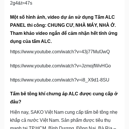
2g4&t=47s
Một số hình ảnh, video dự án sử dụng Tấm ALC
PANEL thi công: CHUNG CƯ, NHÀ MÁY, NHÀ Ở.
Tham khảo video ngắn để cảm nhận hết tính ứng
dụng của tấm ALC.
https://www.youtube.com/watch?v=43j77MufJwQ
https://www.youtube.com/watch?v=JzmojfWvHGo
https://www.youtube.com/watch?v=i8_X9d1-8SU
Tấm bê tông khí chưng áp ALC được cung cấp ở
đâu?
Hiện nay, SAKO Việt Nam cung cấp tấm bê tông nhẹ
khắp cả nước Việt Nam. Sản phẩm được tiêu thụ
mạnh tại TP.HCM, Bình Dương, Đồng Nai, Bà Rịa –