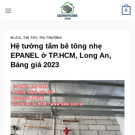
Bỏ
0
qua
nội
dung
BLOG
,
TIN TỨC THỊ TRƯỜNG
Hệ tường tấm bê tông nhẹ
EPANEL ở TP.HCM, Long An,
Bảng giá 2023