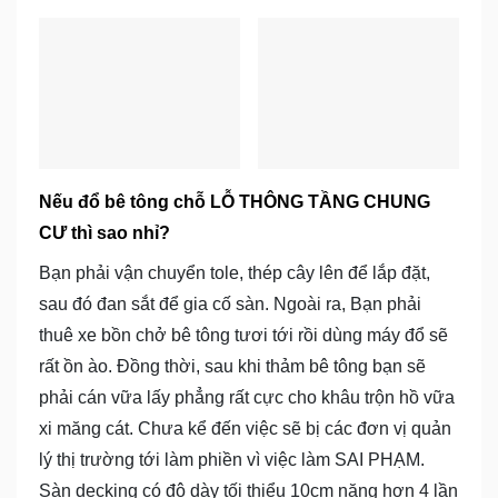
Nếu đổ bê tông chỗ LỖ THÔNG TẦNG CHUNG
CƯ thì sao nhỉ?
Bạn phải vận chuyển tole, thép cây lên để lắp đặt,
sau đó đan sắt để gia cố sàn. Ngoài ra, Bạn phải
thuê xe bồn chở bê tông tươi tới rồi dùng máy đổ sẽ
rất ồn ào. Đồng thời, sau khi thảm bê tông bạn sẽ
phải cán vữa lấy phẳng rất cực cho khâu trộn hồ vữa
xi măng cát. Chưa kể đến việc sẽ bị các đơn vị quản
lý thị trường tới làm phiền vì việc làm SAI PHẠM.
Sàn decking có độ dày tối thiểu 10cm nặng hơn 4 lần