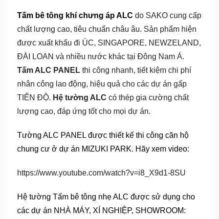
Tấm bê tông khí chưng áp ALC
do SAKO cung cấp
chất lượng cao, tiêu chuẩn châu âu. Sản phẩm hiện
được xuất khẩu đi ÚC, SINGAPORE, NEWZELAND,
ĐÀI LOAN và nhiều nước khác tại Đông Nam Á.
Tấm ALC PANEL
thi công nhanh, tiết kiệm chi phí
nhân công lao động, hiệu quả cho các dự án gấp
TIẾN ĐỘ.
Hệ tường ALC
có thép gia cường chất
lượng cao, đáp ứng tốt cho mọi dự án.
Tường ALC PANEL được thiết kế thi công căn hộ
chung cư ở dự án MIZUKI PARK. Hãy xem video:
https://www.youtube.com/watch?v=i8_X9d1-8SU
Hệ tường Tấm bê tông nhẹ ALC được sử dụng cho
các dự án NHÀ MÁY, XÍ NGHIỆP, SHOWROOM: