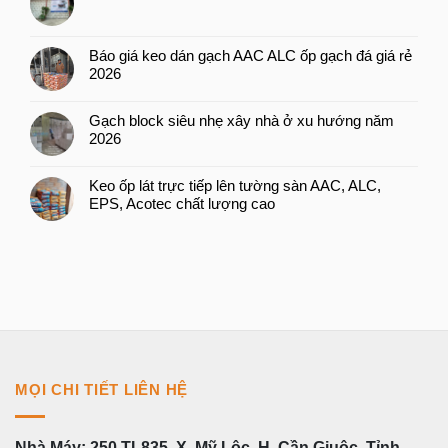
Báo giá keo dán gạch AAC ALC ốp gạch đá giá rẻ
2026
Gạch block siêu nhẹ xây nhà ở xu hướng năm
2026
Keo ốp lát trực tiếp lên tường sàn AAC, ALC,
EPS, Acotec chất lượng cao
MỌI CHI TIẾT LIÊN HỆ
Nhà Máy: 250 TL835, X. Mỹ Lộc, H. Cần Giuộc, Tỉnh