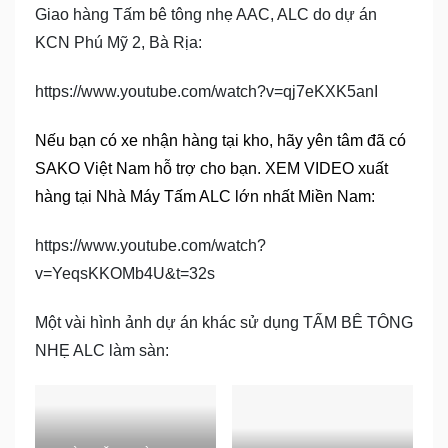
Giao hàng Tấm bê tông nhẹ AAC, ALC do dự án
KCN Phú Mỹ 2, Bà Rịa:
https://www.youtube.com/watch?v=qj7eKXK5anI
Nếu bạn có xe nhận hàng tại kho, hãy yên tâm đã có
SAKO Việt Nam hỗ trợ cho bạn. XEM VIDEO xuất
hàng tại Nhà Máy Tấm ALC lớn nhất Miền Nam:
https://www.youtube.com/watch?
v=YeqsKKOMb4U&t=32s
Một vài hình ảnh dự án khác sử dụng TẤM BÊ TÔNG
NHẸ ALC làm sàn: