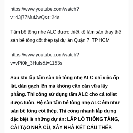
https://www.youtube.com/watch?
v=43j77MufJwQ&t=24s
Tấm bê tông nhẹ ALC được thiết kế làm sàn thay thế
sàn bê tông cốt thép tại dự án Quận 7. TP.HCM
https://www.youtube.com/watch?
v=vPi0k_3HuIs&t=1153s
Sau khi lắp tấm sàn bê tông nhẹ ALC chỉ việc ốp
lát, dán gạch lên mà không cần cán vữa lấy
phẳng. Thi công sử dụng tấm ALC cho cả toilet
được luôn. Hệ sàn tấm bê tông nhẹ ALC êm như
sàn bê tông cốt thép. Thi công nhanh lắp dựng
đặc biệt là những dự án:
LẤP LỖ THÔNG TẦNG,
CẢI TẠO NHÀ CŨ, XÂY NHÀ KẾT CẤU THÉP.