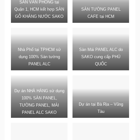
SÀN VĂN PHÒNG tại
Quận 1, HCM kết hợp SÀN
SÀN TƯỜNG PANEL
GỖ KHÁNG NƯỚC SAKO
CAFE tại HCM
Nhà Phố tại TPHCM sử
Sàn Mái PANEL ALC do
dụng 100% Sàn tường
SAKO cung cấp PHÚ
PANEL ALC
QUỐC
Dự án NHÀ HÀNG sử dụng
100% SÀN PANEL,
Dự án tại Bà Rịa – Vũng
TƯỜNG PANEL, MÁI
Tàu
PANEL ALC SAKO