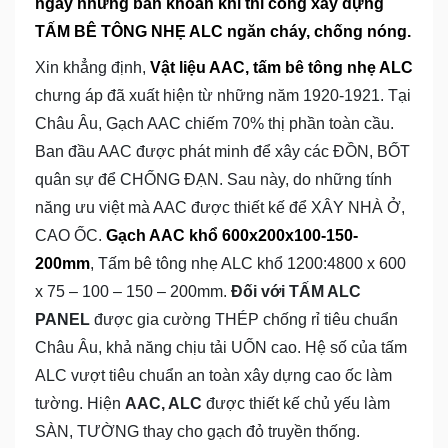
ngay những băn khoăn khi thi công xây dựng
TẤM BÊ TÔNG NHẸ ALC ngăn cháy, chống nóng.
Xin khẳng định,
Vật liệu AAC, tấm bê tông nhẹ ALC
chưng áp đã xuất hiện từ những năm 1920-1921. Tại
Châu Âu, Gạch AAC chiếm 70% thị phần toàn cầu.
Ban đầu AAC được phát minh để xây các ĐỒN, BỐT
quân sự để CHỐNG ĐẠN. Sau này, do những tính
năng ưu việt mà AAC được thiết kế để XÂY NHÀ Ở,
CAO ỐC.
Gạch AAC khổ 600x200x100-150-
200mm
, Tấm bê tông nhẹ ALC khổ 1200:4800 x 600
x 75 – 100 – 150 – 200mm.
Đối với TẤM ALC
PANEL
được gia cường THÉP chống rỉ tiêu chuẩn
Châu Âu, khả năng chịu tải UỐN cao. Hệ số của tấm
ALC vượt tiêu chuẩn an toàn xây dựng cao ốc làm
tường. Hiện
AAC, ALC
được thiết kế chủ yếu làm
SÀN, TƯỜNG thay cho gạch đỏ truyền thống.