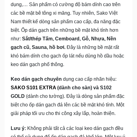
dụng,… Sản phẩm có cường độ bám dính cao trên
các bề mặt bê tông xi măng. Tuy nhiên, Sako Việt
Nam thiết kế dòng sản phẩm cao cấp, đa năng đặc
biệt. Ốp dán gạch trên những bề mặt khó tính hơn
như:
Sắt/thép Tấm, Cemboard, Gỗ, Nhựa, Nền
gạch cũ, Sauna, hồ bơi.
Đây là những bề mặt rất
khó bám dính cho gạch ốp lát nếu dùng hồ dầu hoặc
keo dán gạch phổ thông.
Keo dán gạch chuyên
dụng cao cấp nhãn hiệu:
SAKO
S101 EXTRA
(dành cho sàn) và S102
GOLD
(dành cho tường). Đây là dòng sản phẩm đặc
biệt cho ốp dán gạch đá lên các bề mặt khó tính. Một
giải pháp tối ưu cho thi công xây lắp, hoàn thiện.
Lưu ý:
Không phải tất cả các loại keo dán gạch đều
có thể sử dụng để ốp dán gạch đá khổ lớn. Một lưu ý