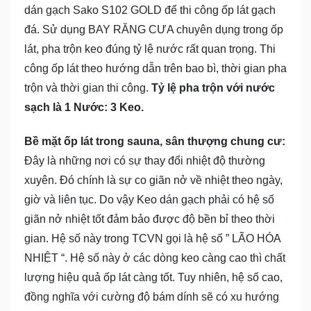
dán gạch Sako S102 GOLD để thi công ốp lát gạch
đá. Sử dụng BAY RĂNG CƯA chuyên dụng trong ốp
lát, pha trộn keo đúng tỷ lệ nước rất quan trọng. Thi
công ốp lát theo hướng dẫn trên bao bì, thời gian pha
trộn và thời gian thi công.
Tỷ lệ pha trộn với nước
sạch là 1 Nước: 3 Keo.
Bề mặt ốp lát trong sauna, sân thượng chung cư:
Đây là những nơi có sự thay đổi nhiệt độ thường
xuyên. Đó chính là sự co giãn nở về nhiệt theo ngày,
giờ và liên tục. Do vậy Keo dán gạch phải có hệ số
giãn nở nhiệt tốt đảm bảo được độ bền bỉ theo thời
gian. Hệ số này trong TCVN gọi là hệ số ” LÃO HÓA
NHIỆT “. Hệ số này ở các dòng keo càng cao thì chất
lượng hiệu quả ốp lát càng tốt. Tuy nhiên, hệ số cao,
đồng nghĩa với cường độ bám dính sẽ có xu hướng