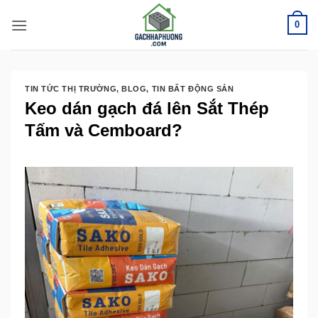
Bỏ
0
qua
nội
dung
TIN TỨC THỊ TRƯỜNG
,
BLOG
,
TIN BẤT ĐỘNG SẢN
Keo dán gạch đá lên Sắt Thép
Tấm và Cemboard?