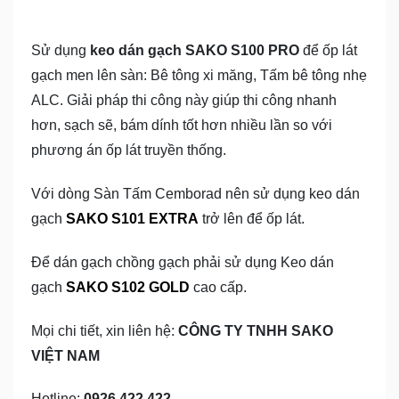
Sử dụng
keo dán gạch SAKO S100 PRO
để ốp lát
gạch men lên sàn: Bê tông xi măng, Tấm bê tông nhẹ
ALC. Giải pháp thi công này giúp thi công nhanh
hơn, sạch sẽ, bám dính tốt hơn nhiều lần so với
phương án ốp lát truyền thống.
Với dòng Sàn Tấm Cemborad nên sử dụng keo dán
gạch
SAKO S101 EXTRA
trở lên để ốp lát.
Để dán gạch chồng gạch phải sử dụng Keo dán
gạch
SAKO S102 GOLD
cao cấp.
Mọi chi tiết, xin liên hệ:
CÔNG TY TNHH SAKO
VIỆT NAM
Hotline:
0926 422 422